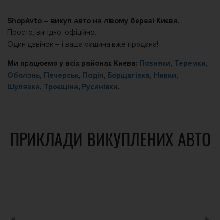
ShopAvto – викуп авто на лівому березі Києва.
Просто, вигідно, офіційно.
Один дзвінок – і ваша машина вже продана!
Ми працюємо у всіх районах Києва:
Позняки
,
Теремки
,
Оболонь
,
Печерськ
,
Поділ
,
Борщагівка
,
Нивки
,
Шулявка
,
Троєщіна
,
Русанівка
.
ПРИКЛАДИ ВИКУПЛЕНИХ АВТО