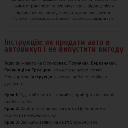
Автовикуп на Осокорках від ShopAvto – це можливість продати авто.
Інструкція: як продати авто в
автовикуп і не випустити вигоду
Якщо ви живете на
Осокорках, Позняках, Березняках,
Русанівці чи Троєщині
, процес однаково легкий.
Ось коротка
інструкція
, як діяти, щоб все пройшло
ідеально:
Крок 1:
Підготуйте авто – помийте, приберіть із салону
особисті речі.
Крок 2:
Зробіть 2–3 актуальні фото. Це допоможе
отримати попередню ціну.
Крок 3:
Залишіть заявку на сайті ShopAvto або