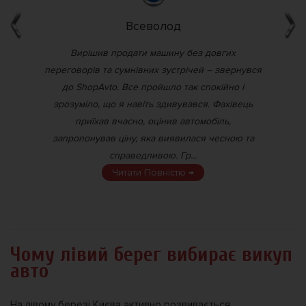
Всеволод
ку,
Вирішив продати машину без довгих
Мн
о
переговорів та сумнівних зустрічей – звернувся
п
Avto
до ShopAvto. Все пройшло так спокійно і
нку
зрозуміло, що я навіть здивувався. Фахівець
з
я
приїхав вчасно, оцінив автомобіль,
объ
...
запропонував ціну, яка виявилася чесною та
с
справедливою. Гр...
Читати Повністю →
Чому лівий берег вибирає викуп
авто
На лівому березі Києва активно розвивається