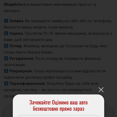
ShopAvto
все влаштовано максимально просто та
прозоро
Заявка.
Ви залишаєте заявку на сайті або по телефону.
Вказуєте марку, модель та рік випуску.
Оцінка.
Протягом 10–15 хвилин менеджер зв’язується з
вами, щоб обговорити ціну.
Огляд.
Фахівець виїжджає до Осокорки чи будь-якої
точки лівого берега Києва.
Узгодження.
Після огляду ви отримуєте фінальну
пропозицію.
Розрахунок.
Гроші переказуються вам відразу після
підписання договору купівлі-продажу.
Переоформлення.
ShopAvto бере на себе всю
юридичну частину – ви просто насолоджуєтеся
результатом.
Зачекайте! Оцінимо ваш авто
безкоштовно прямо зараз
Дізнатись вартість свого авто в пару кліків