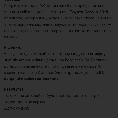
Андрій, мешканець ЖК «Зарічний» (Осокорки) вирішив
оновити свій автомобіль. Машина –
Toyota Corolla 2018
,
доглянута, на хорошому ходу. Він розмістив оголошення на
кількох майданчиках, але зіткнувся з типовою ситуацією —
дзвінки, торги, недовіра та прохання «приїхати подивитися
в Бучу».
Рішення:
Наступного дня Андрій зателефонував до
автовикупу
,
щоб дізнатися, скільки дадуть за його авто. За 20 хвилин
до нього приїхав експерт. Огляд зайняв не більше 10
хвилин, після чого було зроблено пропозицію –
на 5%
вище, ніж очікував власник
.
Результат:
Того ж дня автомобіль було переоформлено, а гроші
переведено на картку.
Відгук Андрія: