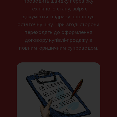
проводить швидку перевірку
технічного стану, звіряє
документи і відразу пропонує
остаточну ціну. При згоді сторони
переходять до оформлення
договору купівлі-продажу з
повним юридичним супроводом.