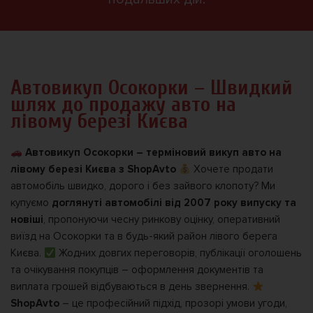
Автовикуп Осокорки – Швидкий
шлях до продажу авто на
лівому березі Києва
Автовикуп Осокорки – терміновий викуп авто на
лівому березі Києва з ShopAvto
Хочете продати
автомобіль швидко, дорого і без зайвого клопоту? Ми
купуємо
доглянуті автомобілі від 2007 року випуску та
новіші
, пропонуючи чесну ринкову оцінку, оперативний
виїзд на Осокорки та в будь-який район лівого берега
Києва.
Жодних довгих переговорів, публікації оголошень
та очікування покупців – оформлення документів та
виплата грошей відбуваються в день звернення.
ShopAvto
– це професійний підхід, прозорі умови угоди,