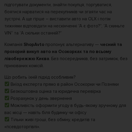
підготувати документи, знайти покупця, торгуватися,
боятися нарватися на перекупників чи згаяти час на
зустрічі. А ще гірше – виставити авто на OLX і потім
тижнями відповідати на нескінченні “А є фото?”, “А скиньте
VIN” та “А скільки останній?”
Компанія
ShopAvto
пропонує альтернативу —
чесний та
прозорий викуп авто на Осокорках та по всьому
лівобережжю Києва
. Без посередників, без затримок, без
прихованих комісій.
Що робить їхній підхід особливим?
Виїзд експерта прямо в район Осокорки чи Позняки
Безкоштовна оцінка та юридична перевірка
Розрахунок у день звернення
Можливість оформити угоду в будь-якому зручному для
вас місці — навіть біля будинку чи офісу
Тільки живі гроші, без обміну, кредитів та
«псевдоторгівлі».