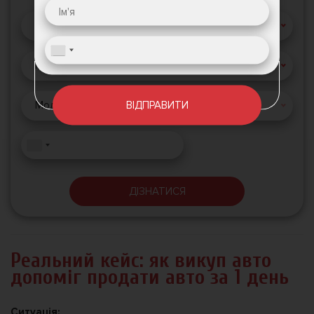
Рік випуску
Марка авто
ВІДПРАВИТИ
Модель авто
ДІЗНАТИСЯ
Реальний кейс: як викуп авто
допоміг продати авто за 1 день
Ситуація: