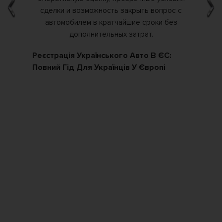
Реєстрація Українського Авто В ЄС:
Як
Повний Гід Для Українців У Європі
По