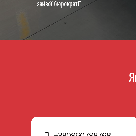
зайвої бюрократії
Я
+380960798768