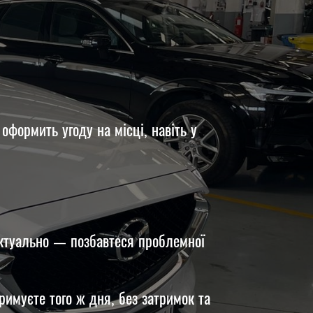
оформить угоду на місці, навіть у
 актуально — позбавтеся проблемної
римуєте того ж дня, без затримок та