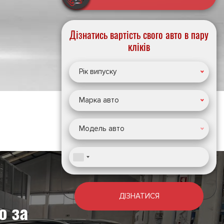
Дізнатись вартість свого авто в пару
кліків
Рік випуску
Марка авто
Модель авто
ДІЗНАТИСЯ
о за