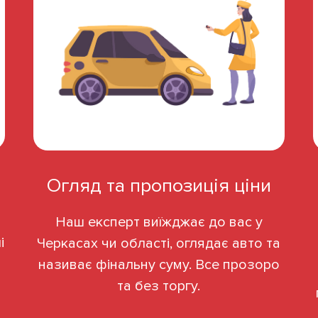
Огляд та пропозиція ціни
Наш експерт виїжджає до вас у
і
Черкасах чи області, оглядає авто та
називає фінальну суму. Все прозоро
та без торгу.