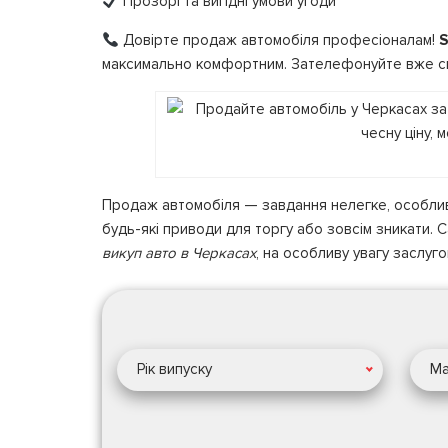
Прозорі та вигідні умови угоди
Довірте продаж автомобіля професіоналам!
S
максимально комфортним. Зателефонуйте вже сьо
Продаж автомобіля — завдання нелегке, особливо
будь-які приводи для торгу або зовсім зникати. 
викуп авто в Черкасах
, на особливу увагу заслуг
Рік випуску
Ма