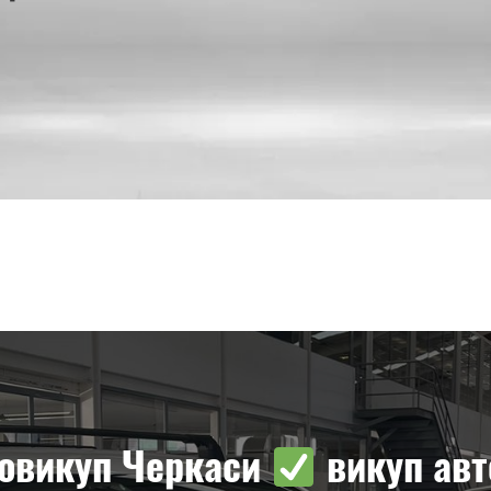
овикуп Черкаси
викуп авт