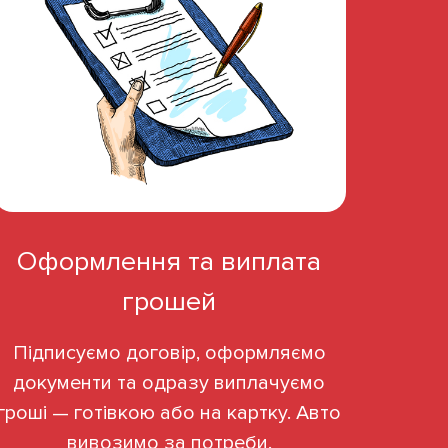
Оформлення та виплата
грошей
Підписуємо договір, оформляємо
документи та одразу виплачуємо
гроші — готівкою або на картку. Авто
вивозимо за потреби.