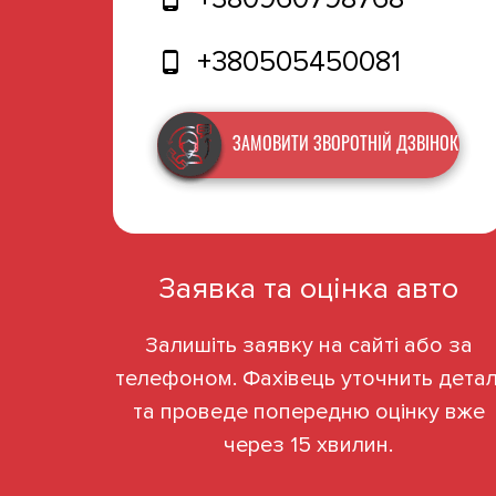
+380505450081
ЗАМОВИТИ ЗВОРОТНІЙ ДЗВІНОК
Заявка та оцінка авто
Залишіть заявку на сайті або за
телефоном. Фахівець уточнить детал
та проведе попередню оцінку вже
через 15 хвилин.