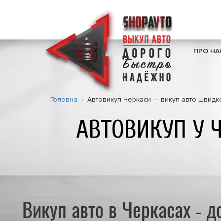
ПРО НА
Головна
Автовикуп Черкаси — викуп авто швидко
АВТОВИКУП У 
Викуп авто в Черкасах - д