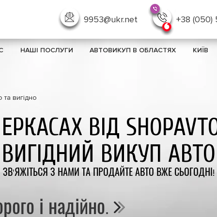
9953@ukr.net
+38 (050)
С
НАШІ ПОСЛУГИ
АВТОВИКУП В ОБЛАСТЯХ
КИЇВ
 та вигідно
ЧЕРКАСАХ ВІД SHOPAVT
ВИГІДНИЙ ВИКУП АВТО
ЗВ'ЯЖІТЬСЯ З НАМИ ТА ПРОДАЙТЕ АВТО ВЖЕ СЬОГОДНІ!
орого і надійно.