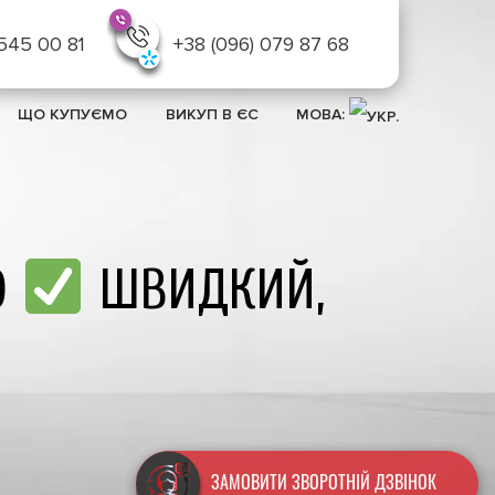
 545 00 81
+38 (096) 079 87 68
ЩО КУПУЄМО
ВИКУП В ЄС
МОВА:
O
ШВИДКИЙ,
Терміновий викуп ав
ЗАМОВИТИ ЗВОРОТНІЙ ДЗВІНОК