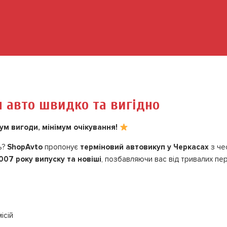
 авто швидко та вигідно
м вигоди, мінімум очікування!
ь?
ShopAvto
пропонує
терміновий автовикуп у Черкасах
з че
007 року випуску та новіші
, позбавляючи вас від тривалих пе
ісій