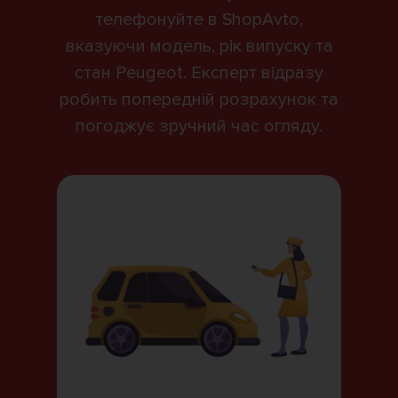
телефонуйте в ShopAvto,
вказуючи модель, рік випуску та
стан Peugeot. Експерт відразу
робить попередній розрахунок та
погоджує зручний час огляду.