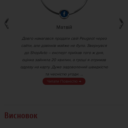
Матвій
я,
Довго намагався продати свій Peugeot через
Пр
се
сайти, але дзвінків майже не було. Звернувся
тку.
до ShopAvto – експерт приїхав того ж дня,
все
оцінка зайняла 20 хвилин, а гроші я отримав
"с
одразу на карту. Дуже задоволений швидкістю
п
та чесністю угоди. ...
Читати Повністю →
Висновок