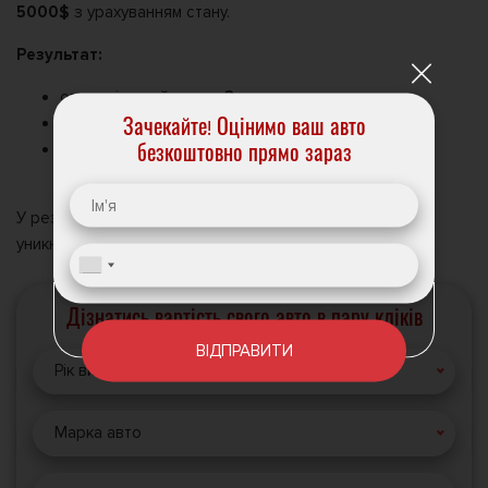
5000$
з урахуванням стану.
Результат:
операція пройшла за
3 години
;
Олександр отримав гроші на картку;
Зачекайте! Оцінимо ваш авто
компанія повністю закрила питання з
безкоштовно прямо зараз
переоформленням.
У результаті власник заощадив
кілька тижнів
часу та
уникнув зайвих ризиків.
Дізнатись вартість свого авто в пару кліків
ВІДПРАВИТИ
Рік випуску
Марка авто