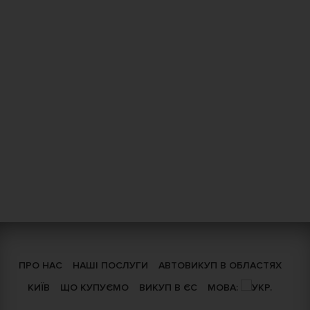
ПРО НАС
НАШІ ПОСЛУГИ
АВТОВИКУП В ОБЛАСТЯХ
КИЇВ
ЩО КУПУЄМО
ВИКУП В ЄС
МОВА: