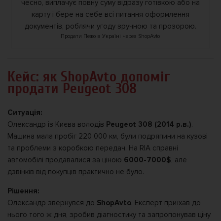
Продати Пежо в Україні через ShopAvto
Кейc: як ShopAvto допоміг
продати Peugeot 308
Ситуація:
Олександр із Києва володів
Peugeot 308 (2014 р.в.)
.
Машина мала пробіг 220 000 км, були подряпини на кузові
та проблеми з коробкою передач. На RIA справні
автомобілі продавалися за ціною
6000-7000$
, але
дзвінків від покупців практично не було.
Рішення:
Олександр звернувся до
ShopAvto
. Експерт приїхав до
нього того ж дня, зробив діагностику та запропонував ціну