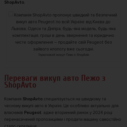
ShopAvto
.
Терміновий викуп Пежо з ShopAvto
Переваги викуп авто Пежо з
ShopAvto
Компанія
ShopAvto
спеціалізується на швидкому та
чесному викупі авто в Україні. Це особливо актуально для
власників
Peugeot
, адже вторинний ринок у 2024 році
перенасичений пропозиціями і продати машину самостійно
стало складніше.