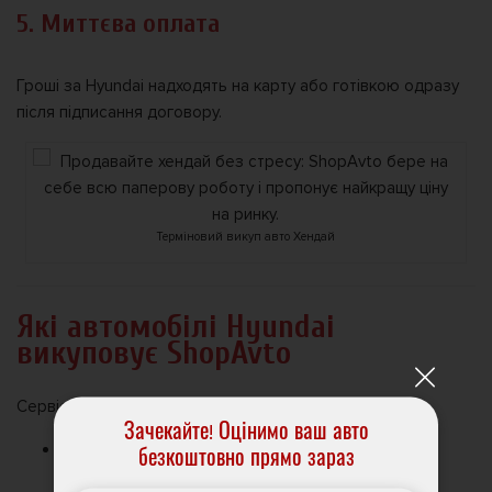
5. Миттєва оплата
Гроші за Hyundai надходять на карту або готівкою одразу
після підписання договору.
Терміновий викуп авто Хендай
Які автомобілі Hyundai
викуповує ShopAvto
Сервіс викуповує
усі моделі Hyundai
, зокрема:
Зачекайте! Оцінимо ваш авто
Solaris
— найпопулярніша модель на вторинному
безкоштовно прямо зараз
ринку