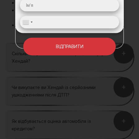
Creta
— кросовер з високим попитом
Tucson, Santa Fe, Palisade
— преміальні
позашляховики
Elantra, i30, Accent
– седани та хетчбеки
ВІДПРАВИТИ
+
Скільки часу займає повний процес викупу
Хендай?
+
Чи викупаєте ви Хендай із серйозними
ушкодженнями після ДТП?
+
Як відбувається оцінка автомобіля із
кредитом?