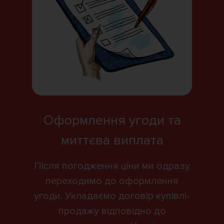
Оформлення угоди та
миттєва виплата
Після погодження ціни ми одразу
переходимо до оформлення
угоди. Укладаємо договір купівлі-
продажу відповідно до