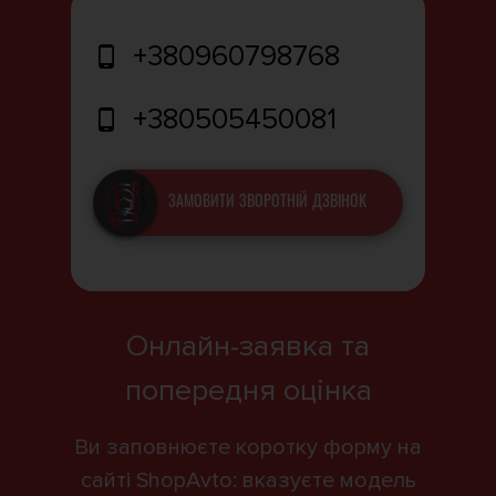
+380960798768
+380505450081
ЗАМОВИТИ ЗВОРОТНІЙ ДЗВІНОК
Онлайн-заявка та
попередня оцінка
Ви заповнюєте коротку форму на
сайті ShopAvto: вказуєте модель