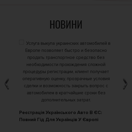
НОВИНИ
Реєстрація Українського Авто В ЄС:
Як
Повний Гід Для Українців У Європі
По