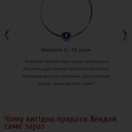
Михайло К., 34 роки
Терміново потрібні були гроші, звернувся в
Ма
та
ShopAvto щодо викупу свого Hyundai Accent.
San
а
Впродовж дня все оформили, гроші отримав
з
одразу. Дуже зручний сервіс!
Чому вигідно продати Хендай
саме зараз