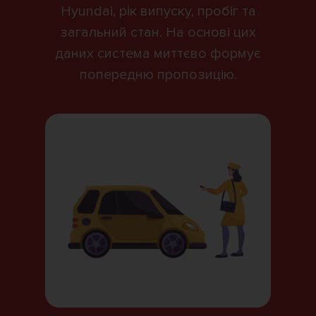
Hyundai, рік випуску, пробіг та
загальний стан. На основі цих
даних система миттєво формує
попередню пропозицію.