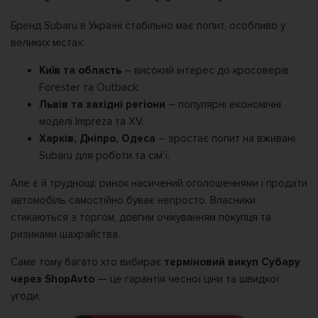
Бренд Subaru в Україні стабільно має попит, особливо у
великих містах:
Київ та область
– високий інтерес до кросоверів
Forester та Outback.
Львів та західні регіони
– популярні економічні
моделі Impreza та XV.
Харків, Дніпро, Одеса
– зростає попит на вживані
Subaru для роботи та сім’ї.
Але є й труднощі: ринок насичений оголошеннями і продати
автомобіль самостійно буває непросто. Власники
стикаються з торгом, довгим очікуванням покупця та
ризиками шахрайства.
Саме тому багато хто вибирає
терміновий викуп Субару
через ShopAvto
— це гарантія чесної ціни та швидкої
угоди.