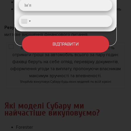
Оформили всі документи за 1,5 години.
Клієнт отримав всю суму готівкою і вже за тиждень
придбав новий Subaru Outback .
Результат:
економія часу, відсутність зайвих нервів та
миттєве вирішення фінансового питання.
ВІДПРАВИТИ
ShopAvto викуповує Субару будь-яких моделей по всій країні
Які моделі Субару ми
найчастіше викуповуємо?
Forester