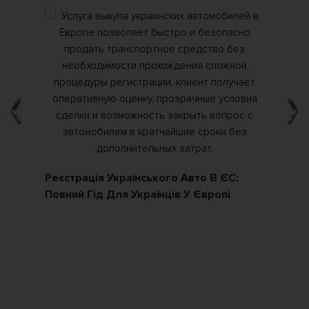
Реєстрація Українського Авто В ЄС:
Як
Повний Гід Для Українців У Європі
По