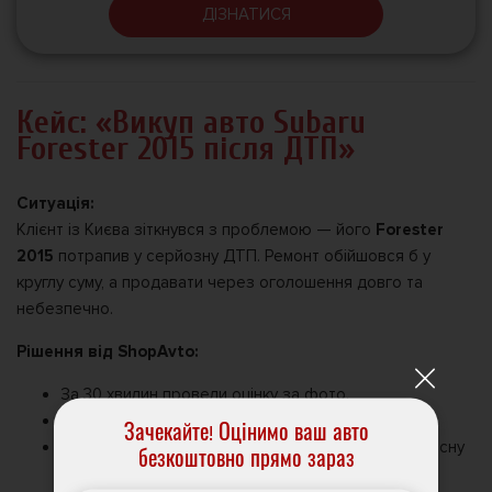
ДІЗНАТИСЯ
Кейс: «Викуп авто Subaru
Forester 2015 після ДТП»
Ситуація:
Клієнт із Києва зіткнувся з проблемою — його
Forester
2015
потрапив у серйозну ДТП. Ремонт обійшовся б у
круглу суму, а продавати через оголошення довго та
небезпечно.
Рішення від ShopAvto:
За 30 хвилин провели оцінку за фото.
Призначили зустріч того ж дня.
Зачекайте! Оцінимо ваш авто
Незважаючи на пошкодження, запропонували чесну
безкоштовно прямо зараз
ціну.