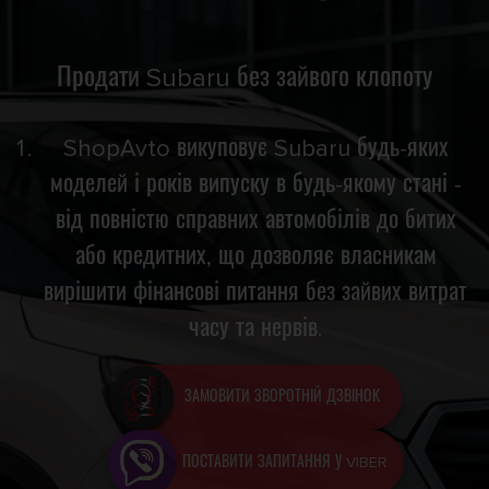
Продати Subaru без зайвого клопоту
ShopAvto викуповує Subaru будь-яких
моделей і років випуску в будь-якому стані -
від повністю справних автомобілів до битих
або кредитних, що дозволяє власникам
вирішити фінансові питання без зайвих витрат
часу та нервів.
ЗАМОВИТИ ЗВОРОТНІЙ ДЗВІНОК
ПОСТАВИТИ ЗАПИТАННЯ У VIBER