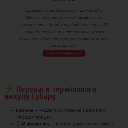
й,
Продавала свій Subaru після дрібної ДТП.
Зд
Думала, що доведеться місяцями шукати
ре
покупця, але в ShopAvto оцінили машину за 30
умо
но.
хвилин і того ж дня я вже тримала гроші в
рин
жек.
руках. Все чесно, прозоро та без зайвих питань.
Рекомендую! ...
Читати Повністю →
Переваги термінового
викупу Субару
Безпека
— жодного спілкування з десятками
«псевдопокупців».
Мінімум часу
— вся процедура займає кілька