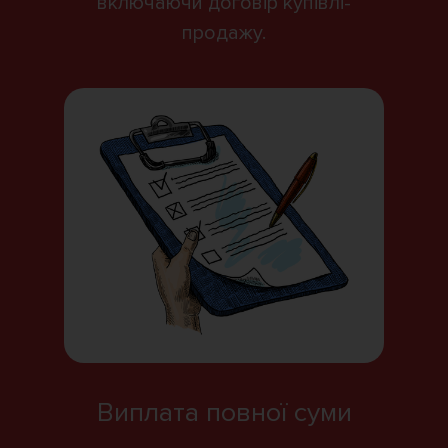
включаючи договір купівлі-
продажу.
Виплата повної суми