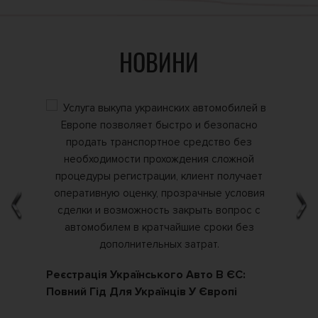
НОВИНИ
Реєстрація Українського Авто В ЄС:
Як
Повний Гід Для Українців У Європі
По