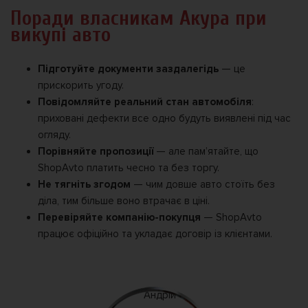
Поради власникам Акура при
викупі авто
Підготуйте документи заздалегідь
— це
прискорить угоду.
Повідомляйте реальний стан автомобіля
:
приховані дефекти все одно будуть виявлені під час
огляду.
Порівняйте пропозиції
— але пам’ятайте, що
ShopAvto платить чесно та без торгу.
Не тягніть згодом
— чим довше авто стоїть без
діла, тим більше воно втрачає в ціні.
Перевіряйте компанію-покупця
— ShopAvto
працює офіційно та укладає договір із клієнтами.