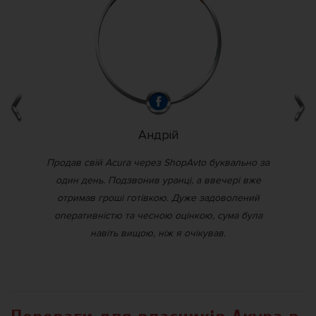
Андрій
ти.
Продав свій Acura через ShopAvto буквально за
О
 без
один день. Подзвонив уранці, а ввечері вже
пр
, я
отримав гроші готівкою. Дуже задоволений
бе
а
оперативністю та чесною оцінкою, сума була
ден
навіть вищою, ніж я очікував.