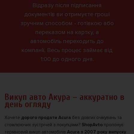
Відразу після підписання
документів ви отримуєте гроші
зручним способом - готівкою або
переказом на картку, а
автомобіль переходить до
компанії. Весь процес займає від
1:00 до одного дня.
Викуп авто Акура – аккуратно в
день огляду
Хочете
дорого продати Acura
без довгих очікувань та
стомлюючих зустрічей з покупцями?
ShopAvto
пропонує
терміновий викуп автомобілів
Acura з 2007 року випуску