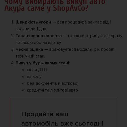
Чому вибирають викуп авто
Акура саме у ShopAvto?
Швидкість угоди
— вся процедура займає від 1
години до 1 дня.
Гарантована виплата
— гроші ви отримуєте відразу,
готівкою або на картку.
Чесна оцінка
— враховується модель, рік, пробіг,
технічний стан.
Викуп у будь-якому стані
:
після ДТП
на ходу
без документів (частково)
кредитні та лізингові авто
Продайте ваш
автомобіль вже сьогодні