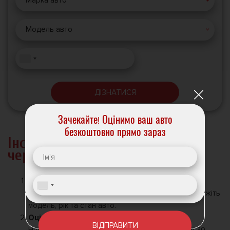
Марка авто
Модель авто
ДІЗНАТИСЯ
Зачекайте! Оцінимо ваш авто
безкоштовно прямо зараз
Інструкція: як продати Акура
через ShopAvto
Заявка
Залишіть заявку на сайті або зателефонуйте. Вкажіть
модель, рік та стан авто.
Оцінка
ВІДПРАВИТИ