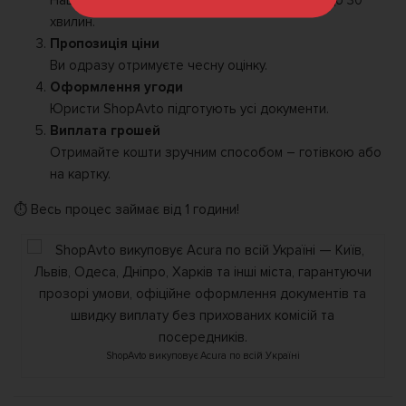
Наш експерт огляне автомобіль. Це займає до 30
хвилин.
Пропозиція ціни
Ви одразу отримуєте чесну оцінку.
Оформлення угоди
Юристи ShopAvto підготують усі документи.
Виплата грошей
Отримайте кошти зручним способом – готівкою або
на картку.
⏱ Весь процес займає від 1 години!
ShopAvto викуповує Acura по всій Україні