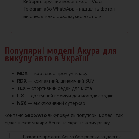
Виберіть зручний месенджер - Viber,
Telegram або WhatsApp - надішліть фото, і
ми оперативно розрахуємо вартість.
Популярні моделі Акура для
викупу авто в Україні
MDX
— кросовер преміум-класу
RDX
— компактний, динамічний SUV
TLX
– спортивний седан для міста
ILX
— доступний преміум для молодих водіїв
NSX
— ексклюзивний суперкар
Компанія
ShopAvto
викуповує як популярні моделі, так і
рідкісні екземпляри Acura на українському ринку.