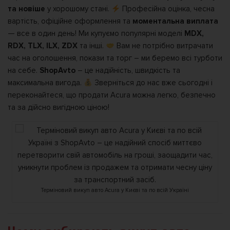
та новіше
у хорошому стані.
Професійна оцінка, чесна
вартість, офіційне оформлення та
моментальна виплата
— все в один день! Ми купуємо популярні моделі
MDX,
RDX, TLX, ILX, ZDX
та інші.
Вам не потрібно витрачати
час на оголошення, покази та торг – ми беремо всі турботи
на себе.
ShopAvto
– це надійність, швидкість та
максимальна вигода.
Зверніться до нас вже сьогодні і
переконайтеся, що продати Acura можна легко, безпечно
та за дійсно вигідною ціною!
Терміновий викуп авто Acura у Києві та по всій Україні