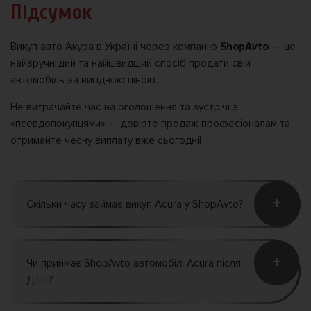
Підсумок
Викуп авто Акура в Україні через компанію
ShopAvto
— це
найзручніший та найшвидший спосіб продати свій
автомобіль за вигідною ціною.
Не витрачайте час на оголошення та зустрічі з
«псевдопокупцями» — довірте продаж професіоналам та
отримайте чесну виплату вже сьогодні!
+
Скільки часу займає викуп Acura у ShopAvto?
+
Чи приймає ShopAvto автомобілі Acura після
ДТП?