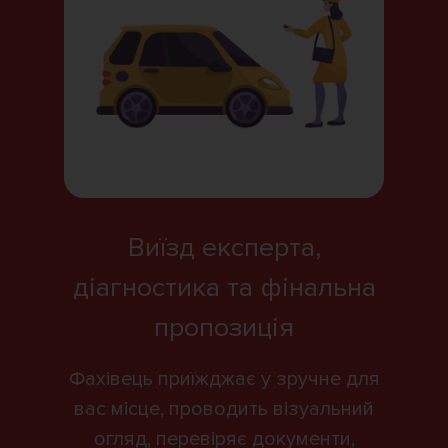
Виїзд експерта,
діагностика та фінальна
пропозиція
Фахівець приїжджає у зручне для
вас місце, проводить візуальний
огляд, перевіряє документи,