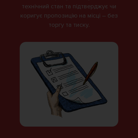
технічний стан та підтверджує чи
коригує пропозицію на місці – без
торгу та тиску.