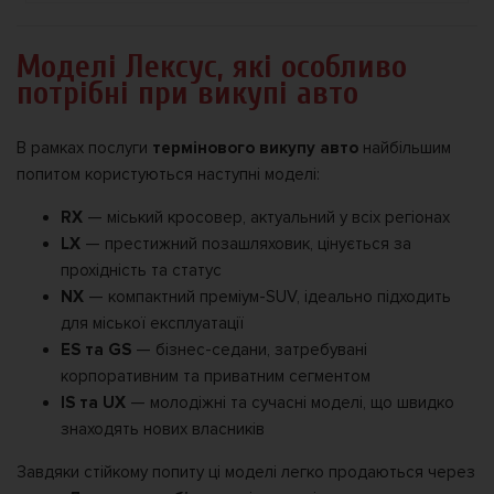
Моделі Лексус, які особливо
потрібні при викупі авто
В рамках послуги
термінового викупу авто
найбільшим
попитом користуються наступні моделі:
RX
— міський кросовер, актуальний у всіх регіонах
LX
— престижний позашляховик, цінується за
прохідність та статус
NX
— компактний преміум-SUV, ідеально підходить
для міської експлуатації
ES та GS
— бізнес-седани, затребувані
корпоративним та приватним сегментом
IS та UX
— молодіжні та сучасні моделі, що швидко
знаходять нових власників
Завдяки стійкому попиту ці моделі легко продаються через