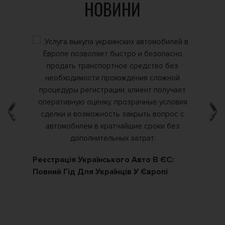
НОВИНИ
Реєстрація Українського Авто В ЄС:
Як
Повний Гід Для Українців У Європі
По