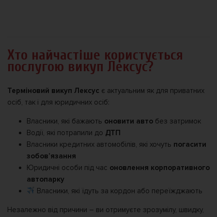
Хто найчастіше користується
послугою викуп Лексус?
Терміновий викуп Лексус
є актуальним як для приватних
осіб, так і для юридичних осіб:
Власники, які бажають
оновити авто
без затримок
Водії, які потрапили до
ДТП
Власники кредитних автомобілів, які хочуть
погасити
зобов’язання
Юридичні особи під час
оновлення корпоративного
автопарку
Власники, які їдуть за кордон або переїжджають
Незалежно від причини – ви отримуєте зрозумілу, швидку,