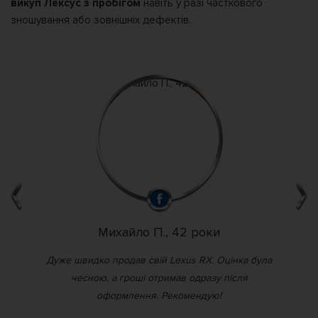
викуп Лексус з пробігом
навіть у разі часткового
зношування або зовнішніх дефектів. ️
Михайло П., 42 роки
е
Дуже швидко продав свій Lexus RX. Оцінка була
Сро
и
чесною, а гроші отримав одразу після
оформлення. Рекомендую!