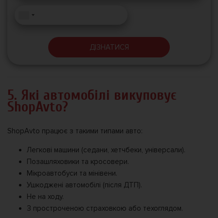
ДІЗНАТИСЯ
5. Які автомобілі викуповує
ShopAvto?
ShopAvto працює з такими типами авто:
Легкові машини (седани, хетчбеки, універсали).
Позашляховики та кросовери.
Мікроавтобуси та мінівени.
Ушкоджені автомобілі (після ДТП).
Не на ходу.
З простроченою страховкою або техоглядом.