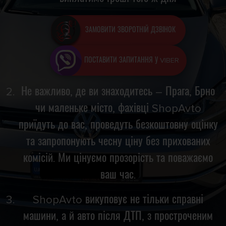
ЗАМОВИТИ ЗВОРОТНІЙ ДЗВІНОК
ПОСТАВИТИ ЗАПИТАННЯ У VIBER
Не важливо, де ви знаходитесь – Прага, Брно
чи маленьке місто, фахівці ShopAvto
приїдуть до вас, проведуть безкоштовну оцінку
та запропонують чесну ціну без прихованих
комісій. Ми цінуємо прозорість та поважаємо
ваш час.
ShopAvto викуповує не тільки справні
машини, а й авто після ДТП, з простроченим