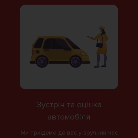
Зустріч та оцінка
автомобіля
Ми приїдемо до вас у зручний час