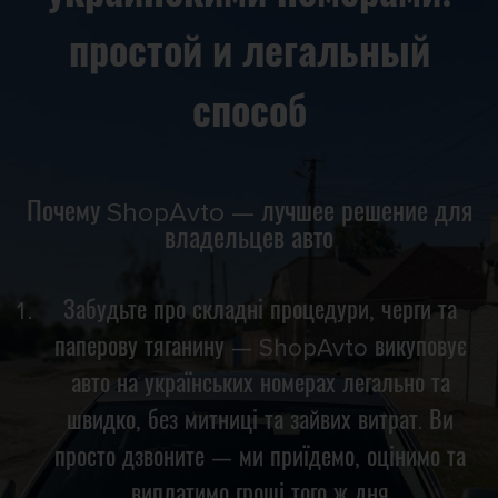
простой и легальный
способ
Почему ShopAvto — лучшее решение для
владельцев авто
Забудьте про складні процедури, черги та
паперову тяганину — ShopAvto викуповує
авто на українських номерах легально та
швидко, без митниці та зайвих витрат. Ви
просто дзвоните — ми приїдемо, оцінимо та
виплатимо гроші того ж дня