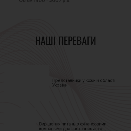
Обʼєм 1400 - 2007 р.в.
Обʼ
НАШІ ПЕРЕВАГИ
Представники у кожній
області
України
Вирішення питань
з фінансовими
компаніями
для заставних авто