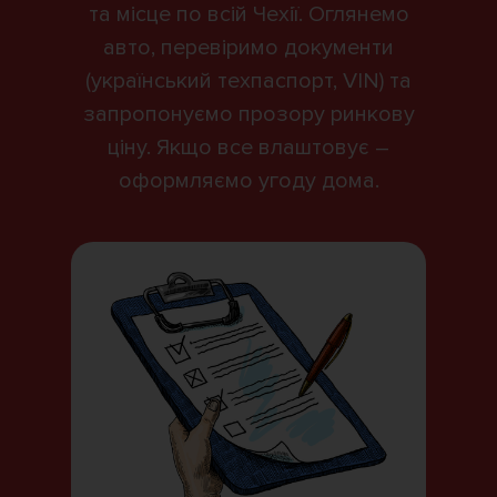
та місце по всій Чехії. Оглянемо
авто, перевіримо документи
(український техпаспорт, VIN) та
запропонуємо прозору ринкову
ціну. Якщо все влаштовує –
оформляємо угоду дома.