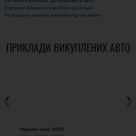
Де знайти компанії, що викупають авто
Варіанти обміну автомобіля на чеське
Як продати машину в Україні під час війни
ПРИКЛАДИ ВИКУПЛЕНИХ АВТО
Hyundai Getz 2007
Ch