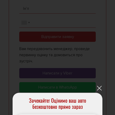
Відправити заявку
Вам передзвонить менеджер, проведе
первинну оцінку та домовиться про
зустріч.
Написати у Viber
Написати в WhatsApp
Зачекайте! Оцінимо ваш авто
Написати в Telegram
безкоштовно прямо зараз
Виберіть зручний месенджер - Viber,