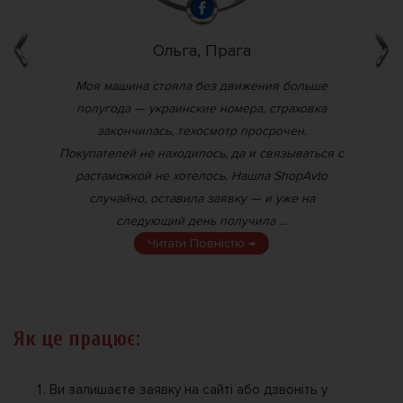
Ольга, Прага
ти
Моя машина стояла без движения больше
Я
иків
полугода — украинские номера, страховка
оди.
закончилась, техосмотр просрочен.
ос
ав
Покупателей не находилось, да и связываться с
вив
растаможкой не хотелось. Нашла ShopAvto
но
случайно, оставила заявку — и уже на
це
следующий день получила ...
Читати Повністю →
Як це працює:
Ви залишаєте заявку на сайті або дзвоніть у