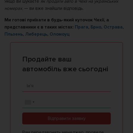
Якщо ви шукаєте
як продати авто в Чехії на українських
номерах
, — ви вже знайшли відповідь.
Ми готові приїхати в будь-який куточок Чехії, а
представники є в таких містах:
Прага
,
Брно
,
Острава
,
Пльзень
,
Либерець
,
Оломоуц
Продайте ваш
автомобіль вже сьогодні
Відправити заявку
Вам передзвонить менеджер, проведе