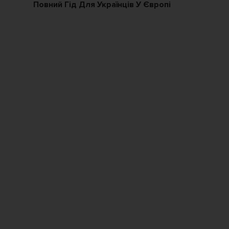
Повний Гід Для Українців У Європі
По