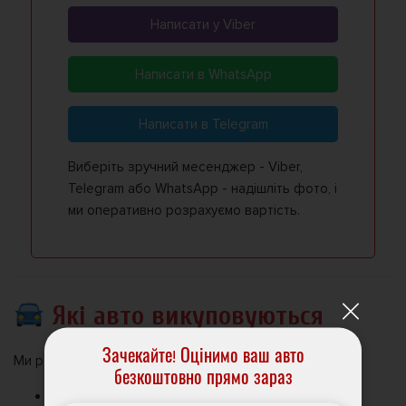
Написати у Viber
Написати в WhatsApp
Написати в Telegram
Виберіть зручний месенджер - Viber,
Telegram або WhatsApp - надішліть фото, і
ми оперативно розрахуємо вартість.
Які авто викуповуються
Зачекайте! Оцінимо ваш авто
Ми розглядаємо викуп авто:
безкоштовно прямо зараз
Легкових від 2000 року випуску