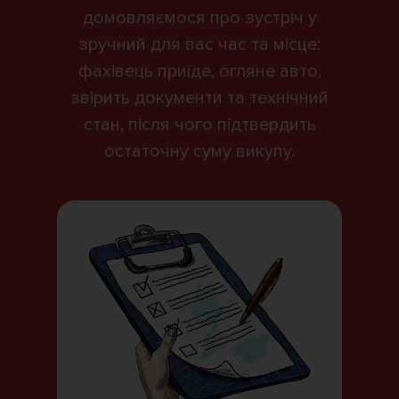
домовляємося про зустріч у
зручний для вас час та місце:
фахівець приїде, огляне авто,
звірить документи та технічний
стан, після чого підтвердить
остаточну суму викупу.