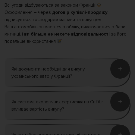
Всі угоди відбуваються за законом Франції
Оформлення – через
договір купівлі-продажу
,
підписується господарем машини та покупцем
Ваш автомобіль знімається з обліку, виключається з бази
митниці, і
ви більше не несете відповідальності
за його
подальше використання
+
Які документи необхідні для викупу
українського авто у Франції?
+
Як система екологічних сертифікатів Crit'Air
впливає вартість викупу?
+
Чи потрібно проходити технічний контроль