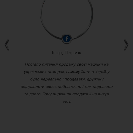
Ігор, Париж
, бо
Постало питання продажу своєї машини на
Пр
ся,
українських номерах, самому їхати в Україну
жу,
було нереально і продавати, дружину
у,
відправляти якось небезпечно і теж недешево
та довго. Тому вирішили продати її на викуп
авто