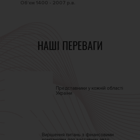
Обʼєм 1400 - 2007 р.в.
Обʼ
НАШІ ПЕРЕВАГИ
Представники у кожній
області
України
Вирішення питань
з фінансовими
компаніями
для заставних авто