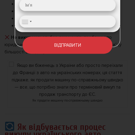
Машин після ДТП (за домовленістю)
З механікою або АКПП
Дизельних та бензинових машин, гібридів
З пробігом, з дрібними несправностями
Не викупаються:
без документів, проблемні по
юридичній частині, сильно розбиті або “утопленники” (у
ВІДПРАВИТИ
більшості випадків)
Як продати машину по-справжньому швидко
Як відбувається процес
викупу українського авто