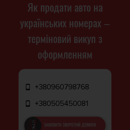
Як продати авто на
українських номерах –
терміновий викуп з
оформленням
+380960798768
+380505450081
ЗАМОВИТИ ЗВОРОТНІЙ ДЗВІНОК