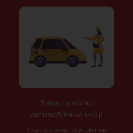
Виїзд та огляд
автомобіля на місці
Якщо вас влаштовує ціна, ми