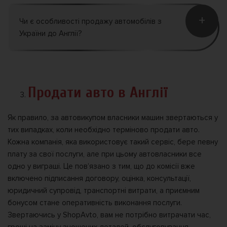
+
Чи є особливості продажу автомобілів з
України до Англії?
Продати авто в Англії
Як правило, за автовикупом власники машин звертаються у
тих випадках, коли необхідно терміново продати авто.
Кожна компанія, яка використовує такий сервіс, бере певну
плату за свої послуги, але при цьому автовласники все
одно у виграші. Це пов’язано з тим, що до комісії вже
включено підписання договору, оцінка, консультації,
юридичний супровід, транспортні витрати, а приємним
бонусом стане оперативність виконання послуги.
Звертаючись у ShopAvto, вам не потрібно витрачати час,
гроші на заміну зношених деталей, обслуговування