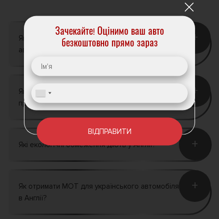
Зачекайте! Оцінимо ваш авто
+
Які документи необхідні для продажу
безкоштовно прямо зараз
автомобіля з українськими номерами в Англії?
+
Які податки чи збори є актуальними при
продажі автомобіля в Англії?
ВІДПРАВИТИ
+
Які екологічні обмеження діють у Англії?
+
Як отримати MOT для українського автомобіля
в Англії?