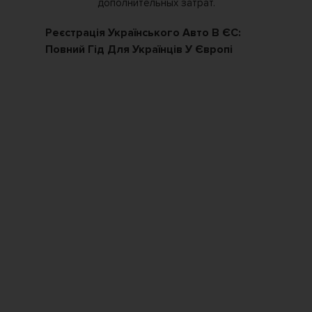
Реєстрація Українського Авто В ЄС:
Як
Повний Гід Для Українців У Європі
По