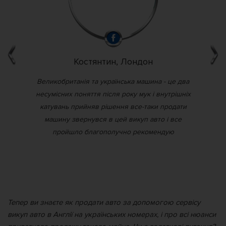
Костянтин, Лондон
ив
Великобританія та українська машина - це два
 з
несумісних поняття після року мук і внутрішніх
Ан
них
катувань прийняв рішення все-таки продати
льш
машину звернувся в цей викуп авто і все
ді
пройшло благополучно рекомендую
пит
Тепер ви знаєте як продати авто за допомогою сервісу
викуп авто в Англії на українських номерах, і про всі нюанси