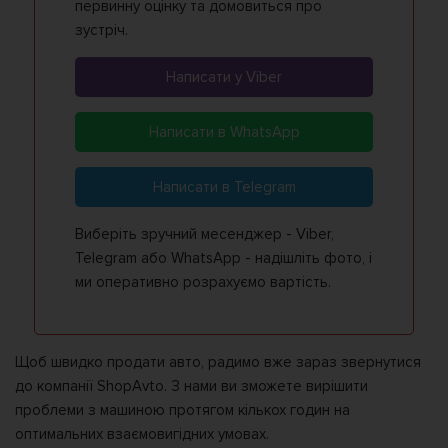
первинну оцінку та домовиться про
зустріч.
Написати у Viber
Написати в WhatsApp
Написати в Telegram
Виберіть зручний месенджер - Viber,
Telegram або WhatsApp - надішліть фото, і
ми оперативно розрахуємо вартість.
Щоб швидко продати авто, радимо вже зараз звернутися
до компанії ShopAvto. З нами ви зможете вирішити
проблеми з машиною протягом кількох годин на
оптимальних взаємовигідних умовах.