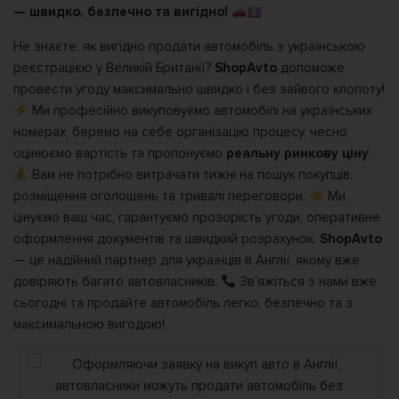
— швидко, безпечно та вигідно!
Не знаєте, як вигідно продати автомобіль з українською
реєстрацією у Великій Британії?
ShopAvto
допоможе
провести угоду максимально швидко і без зайвого клопоту!
Ми професійно викуповуємо автомобілі на українських
номерах, беремо на себе організацію процесу, чесно
оцінюємо вартість та пропонуємо
реальну ринкову ціну
.
Вам не потрібно витрачати тижні на пошук покупців,
розміщення оголошень та тривалі переговори.
Ми
цінуємо ваш час, гарантуємо прозорість угоди, оперативне
оформлення документів та швидкий розрахунок.
ShopAvto
— це надійний партнер для українців в Англії, якому вже
довіряють багато автовласників.
Зв’яжіться з нами вже
сьогодні та продайте автомобіль легко, безпечно та з
максимальною вигодою!