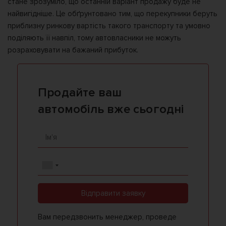
стане зрозуміло, що останній варіант продажу буде не
найвигідніше. Це обґрунтовано тим, що перекупники беруть
приблизну ринкову вартість такого транспорту та умовно
поділяють її навпіл, тому автовласники не можуть
розраховувати на бажаний прибуток.
Продайте ваш
автомобіль вже сьогодні
Відправити заявку
Вам передзвонить менеджер, проведе