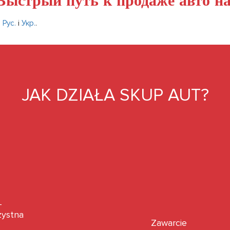
ыстрый путь к продаже авто на
u
Рус.
i
Укр.
.
JAK DZIAŁA SKUP AUT?
-
zystna
Zawarcie