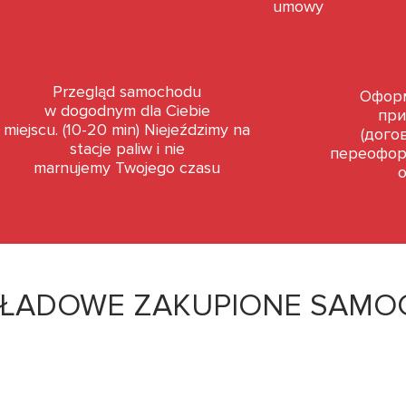
umowy
Przegląd samochodu
Оформ
w dogodnym dla Ciebie
при
miejscu. (10-20 min) Niejeździmy na
(дого
stacje paliw i nie
переофор
marnujemy Twojego czasu
KŁADOWE ZAKUPIONE SAMO