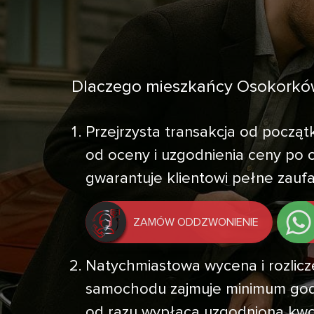
Dlaczego mieszkańcy Osokorkó
Przejrzysta transakcja od pocz
od oceny i uzgodnienia ceny po o
gwarantuje klientowi pełne zaufan
ZAMÓW ODDZWONIENIE
Natychmiastowa wycena i rozlicze
samochodu zajmuje minimum godz
od razu wypłaca uzgodnioną kw