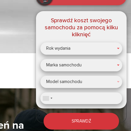
Osokorkach, Kij
Sprawdź koszt swojego
samochodu za pomocą kilku
kliknięć
Rok wydania
Marka samochodu
Model samochodu
SPRAWDŹ
eń na