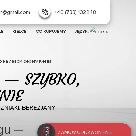
in@gmail.com
+48 (733) 132248
LE
KIELCE
CO KUPUJEMY
JĘZYK:
о на левом берегу Киева
 — SZYBKO,
ZNIE
NIAKI, BEREZJANY
gu —
ShopAvto — pilny
ZAMÓW ODDZWONIENIE