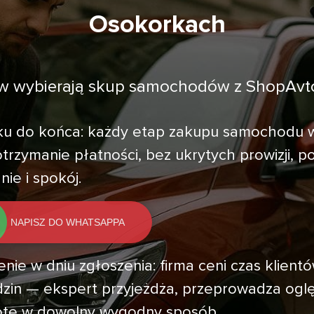
Osokorkach
w wybierają skup samochodów z ShopAvt
ątku do końca: każdy etap zakupu samochodu
trzymanie płatności, bez ukrytych prowizji, p
ie i spokój.
NAPISZ DO WHATSAPPA
nie w dniu zgłoszenia: firma ceni czas klient
in — ekspert przyjeżdża, przeprowadza oglę
otę w dowolny wygodny sposób.