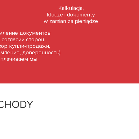
Kalkulacja,
klucze i dokumenty
w zamian za pieniądze
ление документов
 согласии сторон
вор купли-продажи,
мление, доверенность)
оплачиваем мы
CHODY