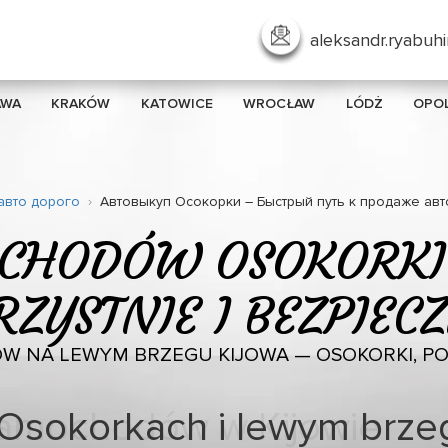
aleksandr.ryabuh
AWA
KRAKÓW
KATOWICE
WROCŁAW
LÓDŻ
OPO
авто дорого
Автовыкуп Осокорки – Быстрый путь к продаже авт
CHODÓW OSOKORKI
ZYSTNIE I BEZPIEC
 NA LEWYM BRZEGU KIJOWA — OSOKORKI, POZ
Osokorkach i lewym brze