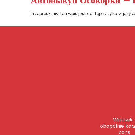
Автовыкуп Осокорки – Б
Przepraszamy, ten wpis jest dostępny tylko w język
Wniosek 
obopólnie kor
cena