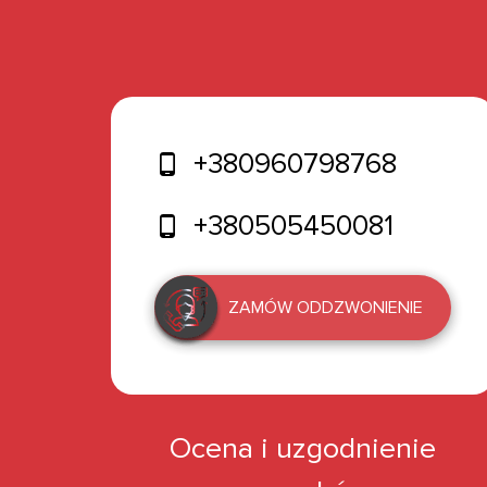
+380960798768
+380505450081
ZAMÓW ODDZWONIENIE
Ocena i uzgodnienie