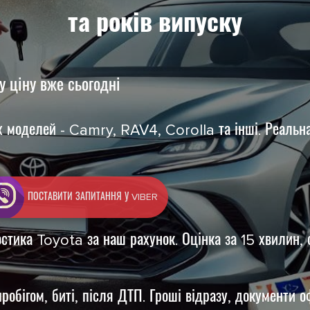
та років випуску
у ціну вже сьогодні
 моделей - Camry, RAV4, Corolla та інші. Реальна 
ПОСТАВИТИ ЗАПИТАННЯ У VIBER
остика Toyota за наш рахунок. Оцінка за 15 хвилин, 
робігом, биті, після ДТП. Гроші відразу, документи 