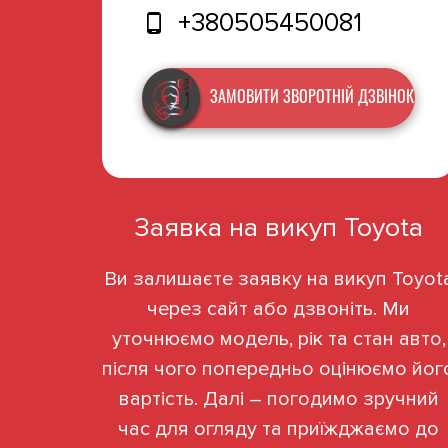
+380505450081
ЗАМОВИТИ ЗВОРОТНІЙ ДЗВІНОК
Заявка на викуп Toyota
Ви залишаєте заявку на викуп Toyot
через сайт або дзвоніть. Ми
уточнюємо модель, рік та стан авто,
після чого попередньо оцінюємо йог
вартість. Далі – погодимо зручний
час для огляду та приїжджаємо до