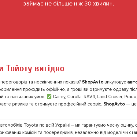
займає не більше ніж 30 хвилин.
и Тойоту вигідно
переговорів та нескінченних показів?
ShopAvto
викуповує
авто
формлення проходить офіційно, а гроші ви отримуєте одразу піс
й та нав’язаних умов.
Camry, Corolla, RAV4, Land Cruiser, Prado
каєте ризиків та отримуєте професійний сервіс.
ShopAvto
— це 