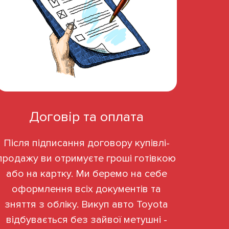
Договір та оплата
Після підписання договору купівлі-
продажу ви отримуєте гроші готівкою
або на картку. Ми беремо на себе
оформлення всіх документів та
зняття з обліку. Викуп авто Toyota
відбувається без зайвої метушні -