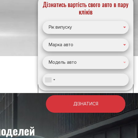
Дізнатись вартість свого авто в пару
кліків
Рік випуску
Марка авто
Модель авто
ДІЗНАТИСЯ
моделей