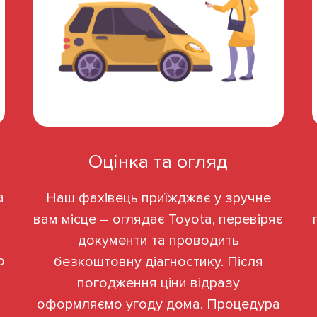
Оцінка та огляд
a
Наш фахівець приїжджає у зручне
вам місце – оглядає Toyota, перевіряє
документи та проводить
о
безкоштовну діагностику. Після
погодження ціни відразу
оформляємо угоду дома. Процедура