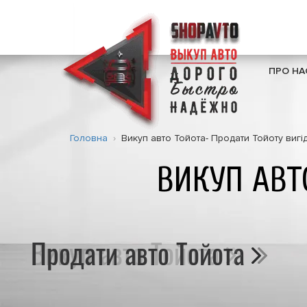
ПРО НА
Головна
Викуп авто Тойота- Продати Тойоту вигі
ВИКУП АВТ
Продати авто Тойота