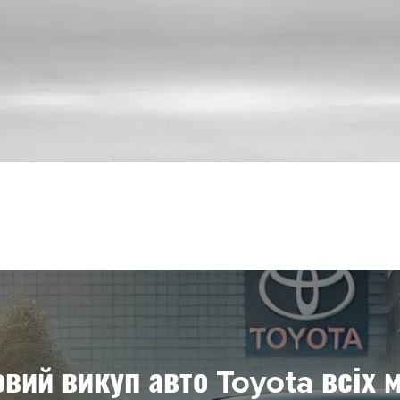
овий викуп авто Toyota всіх 