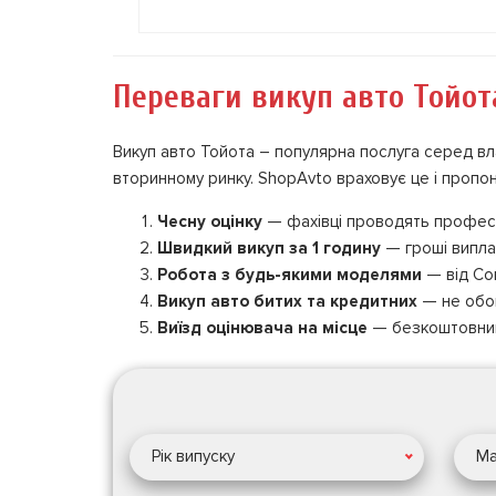
Переваги викуп авто Тойот
Викуп авто Тойота – популярна послуга серед влас
вторинному ринку. ShopAvto враховує це і пропон
Чесну оцінку
— фахівці проводять професій
Швидкий викуп за 1 годину
— гроші випла
Робота з будь-якими моделями
— від Cor
Викуп авто битих та кредитних
— не обо
Виїзд оцінювача на місце
— безкоштовний 
Рік випуску
Ма