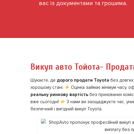
вас із документами та грошима.
Викуп авто Тойота- Продат
Шукаєте, де
дорого продати Toyota
без довгих 
хорошому стані.
Оцінка займає мінімум часу, о
реальну ринкову вартість
без прихованих комісі
вже сьогодні!
З нами ви заощаджуєте час, уни
безпечний і вигідний викуп Toyota.