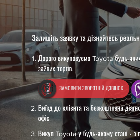
Залишіть заявку та дізнайтесь реальн
Дорого викуповуємо Toyota будь-яких
зайвих торгів.
ЗАМОВИТИ ЗВОРОТНІЙ ДЗВІНОК
Виїзд до клієнта та безкоштовна діагн
офіс.
Викуп Toyota у будь-якому стані - з п