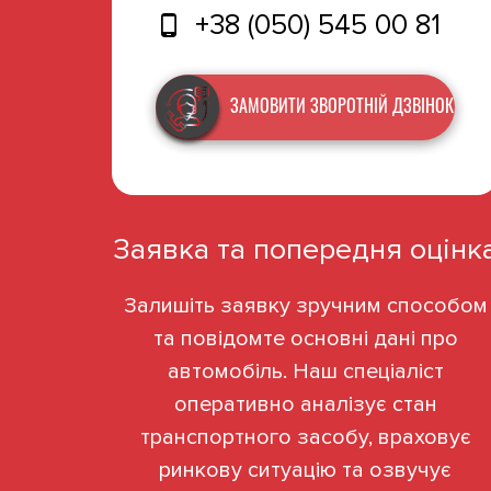
+38 (050) 545 00 81
ЗАМОВИТИ ЗВОРОТНІЙ ДЗВІНОК
Заявка та попередня оцінк
Залишіть заявку зручним способом
та повідомте основні дані про
автомобіль. Наш спеціаліст
оперативно аналізує стан
транспортного засобу, враховує
ринкову ситуацію та озвучує