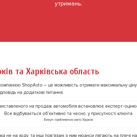
утримань.
ків та Харківська область
компанією ShopAvto – це можливість отримати максимальну ціну
дповідь на додаткові питання.
Викуп проблемних авто Харків
не на ходу, та інші пов’язані з ним нюанси лягають на плечі на