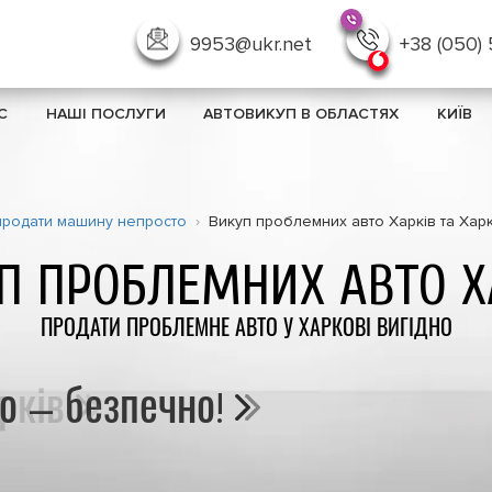
9953@ukr.net
+38 (050)
С
НАШІ ПОСЛУГИ
АВТОВИКУП В ОБЛАСТЯХ
КИЇВ
 продати машину непросто
Викуп проблемних авто Харків та Хар
П ПРОБЛЕМНИХ АВТО Х
ПРОДАТИ ПРОБЛЕМНЕ АВТО У ХАРКОВІ ВИГІДНО
о – безпечно!