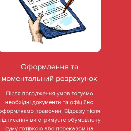
Оформлення та
моментальний розрахунок
Після погодження умов готуємо
необхідні документи та офіційно
оформляємо правочин. Відразу після
підписання ви отримуєте обумовлену
суму готівкою або переказом на