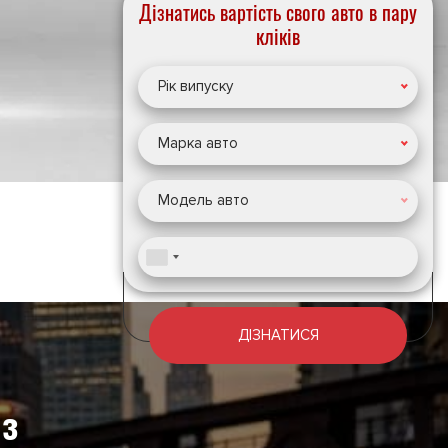
Дізнатись вартість свого авто в пару
кліків
Рік випуску
Марка авто
Модель авто
ДІЗНАТИСЯ
 з