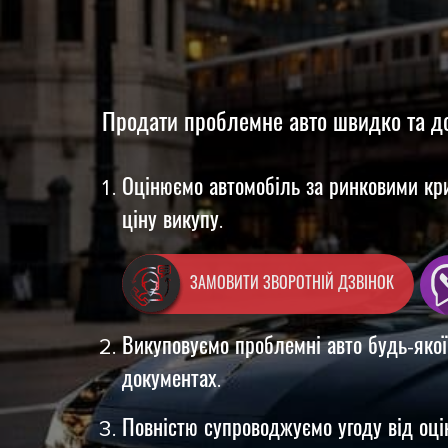
Продати проблемне авто швидко та д
Оцінюємо автомобіль за ринковими кр
ціну викупу.
ЗАМОВИТИ ЗВОРОТНІЙ ДЗВІНОК
Викуповуємо проблемні авто будь-якої
документах.
Повністю супроводжуємо угоду від оці