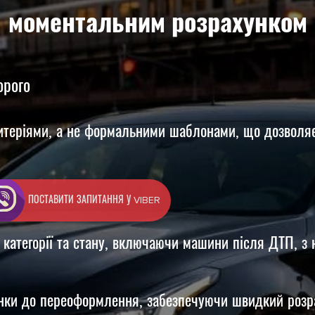
моментальним розрахунком
орого
итеріями, а не формальними шаблонами, що дозволяє
ПОСТАВИТИ ЗАПИТАННЯ У VIBER
 категорії та стану, включаючи машини після ДТП, з
нки до переоформлення, забезпечуючи швидкий розра