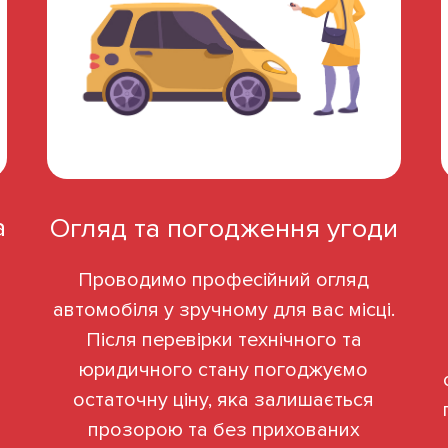
а
Огляд та погодження угоди
Проводимо професійний огляд
автомобіля у зручному для вас місці.
Після перевірки технічного та
юридичного стану погоджуємо
остаточну ціну, яка залишається
прозорою та без прихованих