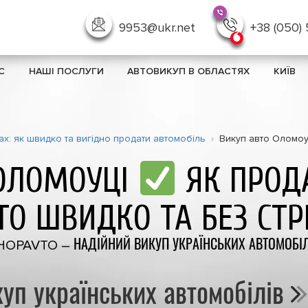
9953@ukr.net
+38 (050)
С
НАШІ ПОСЛУГИ
АВТОВИКУП В ОБЛАСТЯХ
КИЇВ
рах: як швидко та вигідно продати автомобіль
Викуп авто Оломоу
 ОЛОМОУЦІ
ЯК ПРОДА
ТО ШВИДКО ТА БЕЗ СТР
HOPAVTO – НАДІЙНИЙ ВИКУП УКРАЇНСЬКИХ АВТОМОБІЛ
уп українських автомобілів