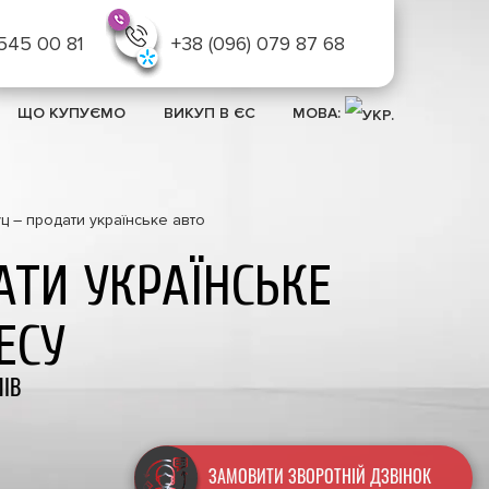
 545 00 81
+38 (096) 079 87 68
ЩО КУПУЄМО
ВИКУП В ЄС
МОВА:
ц – продати українське авто
ТИ УКРАЇНСЬКЕ
ЕСУ
ІВ
Скільки коштує ваш
ЗАМОВИТИ ЗВОРОТНІЙ ДЗВІНОК