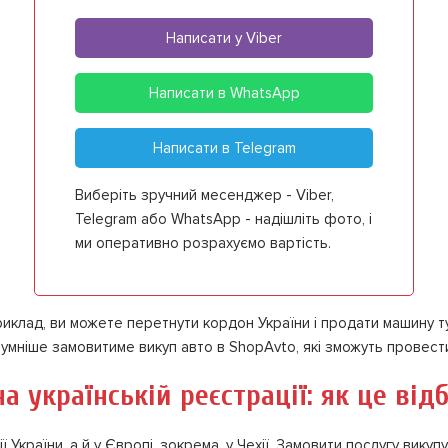
Написати у Viber
Написати в WhatsApp
Написати в Telegram
Виберіть зручний месенджер - Viber,
Telegram або WhatsApp - надішліть фото, і
ми оперативно розрахуємо вартість.
иклад, ви можете перетнути кордон України і продати машину т
умніше замовитиме викуп авто в ShopAvto, які зможуть провести
а українській реєстрації: як це від
 України, а й у Європі, зокрема, у Чехії. Замовити послугу викуп