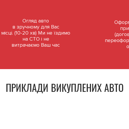
Огляд авто
Оформ
в зручному для Вас
при
місці. (10-20 хв) Ми не їздимо
(дого
на СТО і не
переофор
витрачаємо Ваш час
ПРИКЛАДИ ВИКУПЛЕНИХ АВТО