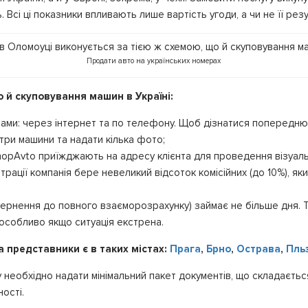
 Всі ці показники впливають лише вартість угоди, а чи не її резу
Продати авто на українських номерах
о й скуповування машин в Україні:
бами: через інтернет та по телефону. Щоб дізнатися попередн
три машини та надати кілька фото;
hopAvto приїжджають на адресу клієнта для проведення візуаль
рації компанія бере невеликий відсоток комісійних (до 10%), який
вернення до повного взаєморозрахунку) займає не більше дня.
особливо якщо ситуація екстрена.
 а представники є в таких містах:
Прага
,
Брно
,
Острава
,
Пль
необхідно надати мінімальний пакет документів, що складається
ості.