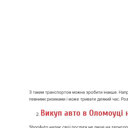
З таким транспортом можна зробити інакше. Напр
певними ризиками і може тривати деякий час. Роз
Викуп авто в Оломоуці н
ShopAvto надає свої послуги не лише на території