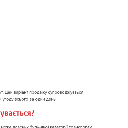
ут. Цей варіант продажу супроводжується
 угоду всього за один день.
бувається?
у може власник будь-якої категорії транспорту,