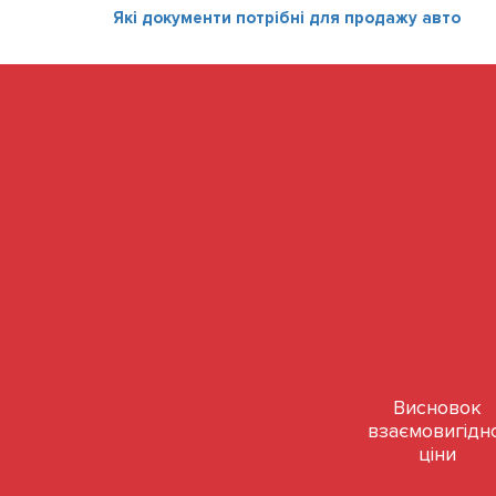
Які документи потрібні для продажу авто
Висновок
взаємовигідн
ціни