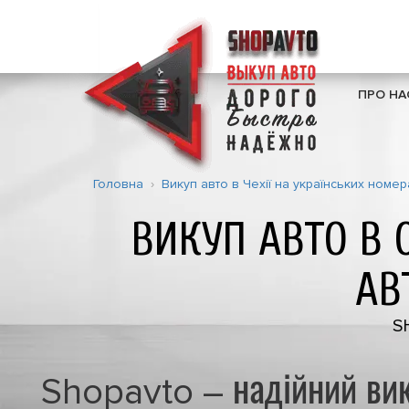
ПРО НА
Головна
Викуп авто в Чехії на українських номе
ВИКУП АВТО В
АВ
S
Shopavto – надійний вик