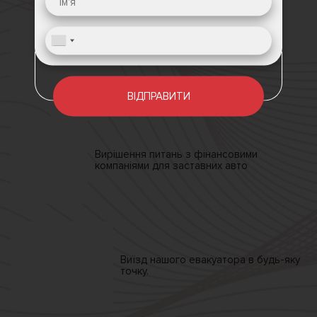
Представники у кожній
області
України
ВІДПРАВИТИ
Вирішення питань
з фінансовими
компаніями
для заставних авто
Виїзд нашого
евакуатора
в будь-яку
точку.