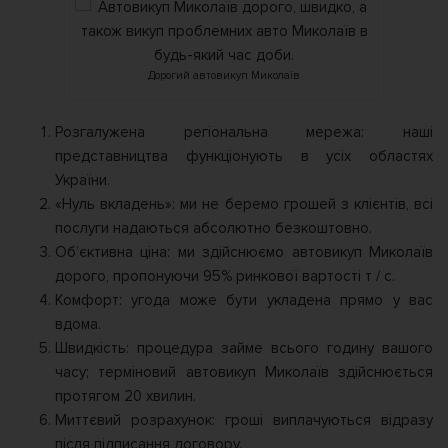
Дорогий автовикуп Миколаїв
Розгалужена регіональна мережа: наші
представництва функціонують в усіх областях
України.
«Нуль вкладень»: ми не беремо грошей з клієнтів, всі
послуги надаються абсолютно безкоштовно.
Об’єктивна ціна: ми здійснюємо автовикуп Миколаїв
дорого, пропонуючи 95% ринкової вартості т / с.
Комфорт: угода може бути укладена прямо у вас
вдома.
Швидкість: процедура займе всього годину вашого
часу; терміновий автовикуп Миколаїв здійснюється
протягом 20 хвилин.
Миттєвий розрахунок: гроші виплачуються відразу
після підписання договору.