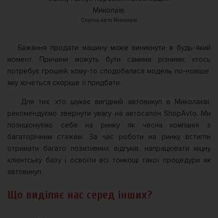
Скупка авто Миколаїв
Бажання продати машину може виникнути в будь-який
момент. Причини можуть бути самими різними: хтось
потребує грошей; кому-то сподобалася модель по-новіше,
яку хочеться скоріше її придбати.
Для тих, хто шукає вигідний автовикуп в Миколаєві,
рекомендуємо звернути увагу на автосалон ShopAvto. Ми
позиціонуємо себе на ринку як чесна компанія з
багаторічним стажем. За час роботи на ринку встигли
отримати багато позитивних відгуків, напрацювати міцну
клієнтську базу і освоїти всі тонкощі такої процедури як
автовикуп.
Що виділяє нас серед інших?