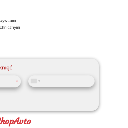
abywcami
chnicznymi
knięć
ShopAvto