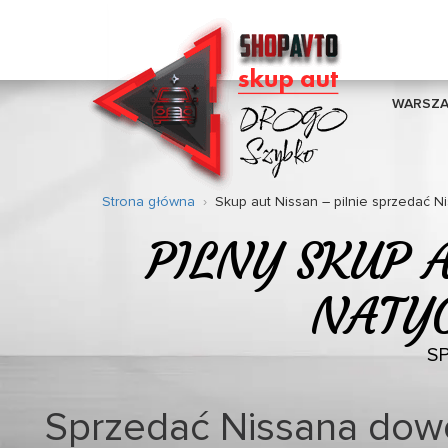
WARSZ
Strona główna
Skup aut Nissan – pilnie sprzedać N
PILNY SKUP 
NATY
S
Sprzedać Nissana dow