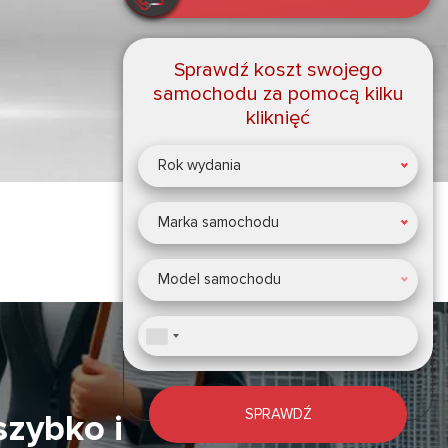
Sprawdź koszt swojego
samochodu za pomocą kilku
kliknięć
Rok wydania
Marka samochodu
Model samochodu
SPRAWDŹ
zybko i