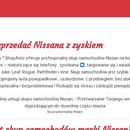
sprzedać Nissana z zyskiem
 ? ShopAvto oferuje profesjonalny skup samochodów Nissan na korz
m – niekończące się telefony , spotkania
, targowanie się i niea
 Juke, Leaf, Rogue, Pathfinder i inne. Skup samochodów jest szybki
rzyjmujemy auta powypadkowe , uszkodzone, z przebiegiem, bez do
opłacalna i bezproblemowa ! Pozbądź się stresu i zdobądź pieniądze
Skup samochodów Nissan
st skup samochodów marki Nissan