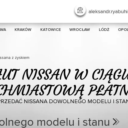
aleksandr.ryabuh
AWA
KRAKÓW
KATOWICE
WROCŁAW
LÓDŻ
OPO
issana z zyskiem
AUT NISSAN W CIĄGU
CHMIASTOWĄ PŁATN
PRZEDAĆ NISSANA DOWOLNEGO MODELU I STA
olnego modelu i stanu