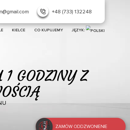
in@gmail.com
+48 (733) 132248
LE
KIELCE
CO KUPUJEMY
JĘZYK:
 1 GODZINY Z
OŚCIĄ
NU
Skup samochodó
ZAMÓW ODDZWONIENIE