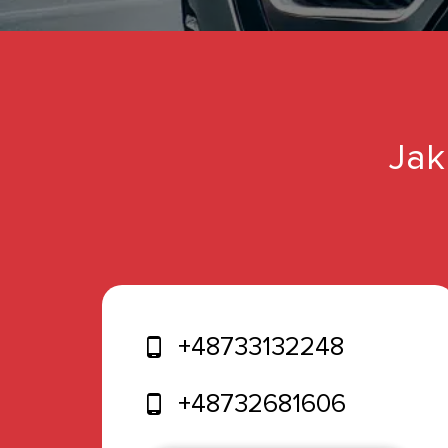
Jak
+48733132248
+48732681606