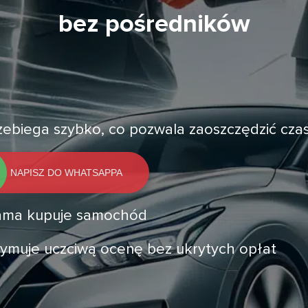
bez pośredników
przebiega szybko, co pozwala zaoszczędzić cza
NAPISZ DO WHATSAPPA
 sama kupuje samochód
trzymuje uczciwą ocenę bez ukrytych opłat