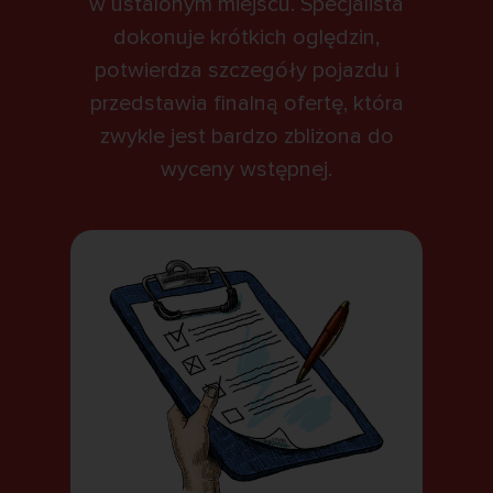
w ustalonym miejscu. Specjalista
dokonuje krótkich oględzin,
potwierdza szczegóły pojazdu i
przedstawia finalną ofertę, która
zwykle jest bardzo zbliżona do
wyceny wstępnej.