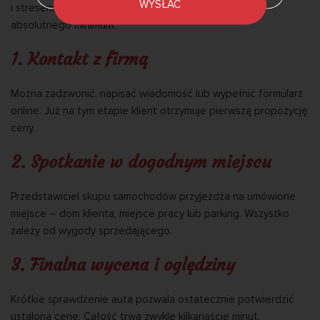
WYSŁAĆ
i stresem, w ShopAvto proces został uproszczony do
absolutnego minimum:
1.
Kontakt z firmą
Można zadzwonić, napisać wiadomość lub wypełnić formularz
online. Już na tym etapie klient otrzymuje pierwszą propozycję
ceny.
2.
Spotkanie w dogodnym miejscu
Przedstawiciel skupu samochodów przyjeżdża na umówione
miejsce – dom klienta, miejsce pracy lub parking. Wszystko
zależy od wygody sprzedającego.
3.
Finalna wycena i oględziny
Krótkie sprawdzenie auta pozwala ostatecznie potwierdzić
ustaloną cenę. Całość trwa zwykle kilkanaście minut.