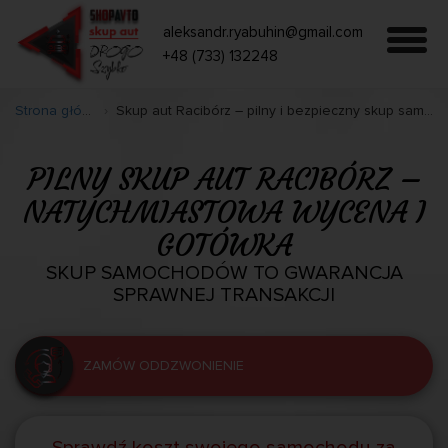
aleksandr.ryabuhin@gmail.com
+48 (733) 132248
Strona główna
Skup aut Racibórz – pilny i bezpieczny skup samochodów
PILNY SKUP AUT RACIBÓRZ –
NATYCHMIASTOWA WYCENA I
GOTÓWKA
SKUP SAMOCHODÓW TO GWARANCJA
SPRAWNEJ TRANSAKCJI
ZAMÓW ODDZWONIENIE
Sprawdź koszt swojego samochodu za