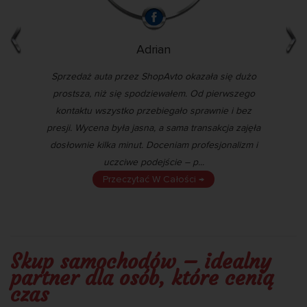
Adrian
óre
Sprzedaż auta przez ShopAvto okazała się dużo
By
prostsza, niż się spodziewałem. Od pierwszego
ko
ymi.
kontaktu wszystko przebiegało sprawnie i bez
ni
bki.
presji. Wycena była jasna, a sama transakcja zajęła
si
na
dosłownie kilka minut. Doceniam profesjonalizm i
uczciwe podejście – p...
Przeczytać W Całości →
Skup samochodów – idealny
partner dla osób, które cenią
czas