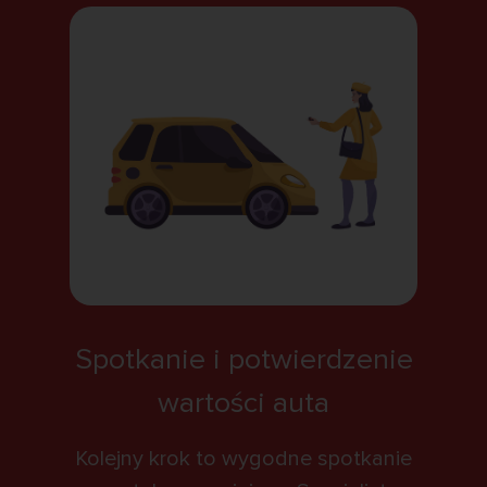
Spotkanie i potwierdzenie
wartości auta
Kolejny krok to wygodne spotkanie