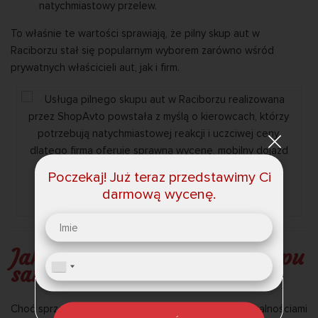
natychmiastowy przelew.
To właśnie te wartości sprawiają, że pilny skup aut w
Raciborzu stał się popularnym wyborem zarówno wśród
prywatnych właścicieli aut, jak i firm.
Poczekaj! Już teraz przedstawimy Ci
darmową wycenę.
ShopAvto zapewnia ekspresowy skup samochodów w Raciborzu
Jak wygląda cały proces skupu
samochodów krok po kroku?
Choć sprzedaż samochodu często kojarzy się z formalnościami