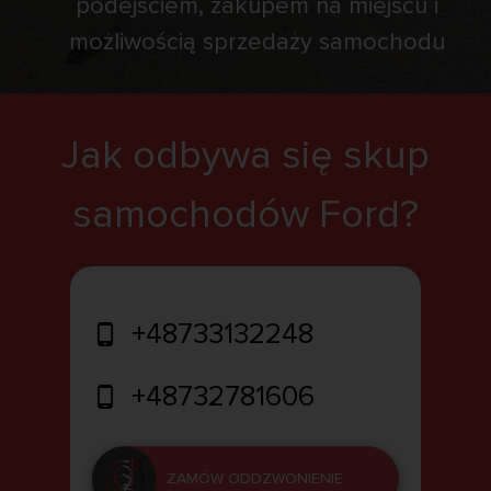
podejściem, zakupem na miejscu i
możliwością sprzedaży samochodu
Jak odbywa się skup
samochodów Ford?
+48733132248
+48732781606
ZAMÓW ODDZWONIENIE