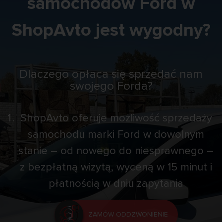
samochodów Ford w
ShopAvto jest wygodny?
Dlaczego opłaca się sprzedać nam
swojego Forda?
ShopAvto oferuje możliwość sprzedaży
samochodu marki Ford w dowolnym
stanie – od nowego do niesprawnego –
z bezpłatną wizytą, wyceną w 15 minut i
płatnością w dniu zapytania
ZAMÓW ODDZWONIENIE