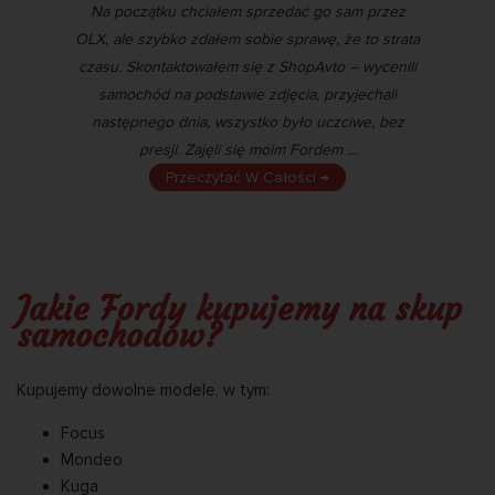
Na początku chciałem sprzedać go sam przez
Sa
to
OLX, ale szybko zdałem sobie sprawę, że to strata
pi
tą i
czasu. Skontaktowałem się z ShopAvto – wycenili
si
niu
samochód na podstawie zdjęcia, przyjechali
za
ci –
następnego dnia, wszystko było uczciwe, bez
presji. Zajęli się moim Fordem ...
Przeczytać W Całości →
️Jakie Fordy kupujemy na skup
samochodów?
Kupujemy dowolne modele, w tym:
Focus
Mondeo
Kuga