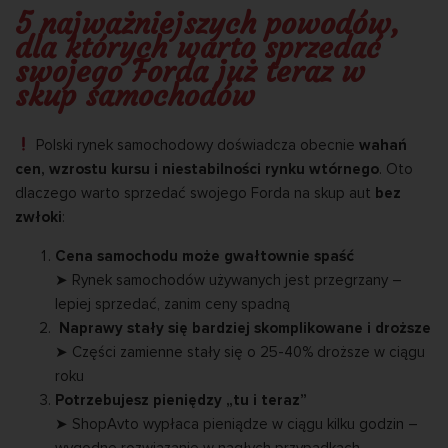
5 najważniejszych powodów,
dla których warto sprzedać
swojego Forda już teraz w
skup samochodów
Polski rynek samochodowy doświadcza obecnie
wahań
cen, wzrostu kursu i niestabilności rynku wtórnego
. Oto
dlaczego warto sprzedać swojego Forda na skup aut
bez
zwłoki
:
Cena samochodu może gwałtownie spaść
➤ Rynek samochodów używanych jest przegrzany –
lepiej sprzedać, zanim ceny spadną
️ Naprawy stały się bardziej skomplikowane i droższe
➤ Części zamienne stały się o 25-40% droższe w ciągu
roku
Potrzebujesz pieniędzy „tu i teraz”
➤ ShopAvto wypłaca pieniądze w ciągu kilku godzin –
wygodne rozwiązanie w nagłych przypadkach