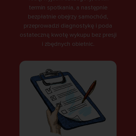
termin spotkania, a następnie
bezpłatnie obejrzy samochód,
przeprowadzi diagnostykę i poda
ostateczną kwotę wykupu bez presji
i zbędnych obietnic.