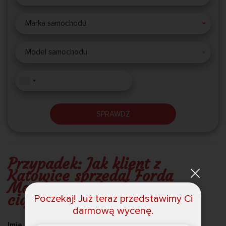
Marka samochodu
Model samochodu
SPRAWDŹ
Przypadek: Jak klient z
Katowice sprzedał Forda
Mondeo w celu skup aut w
ciągu 2 godzin
Poczekaj! Już teraz przedstawimy Ci
darmową wycenę.
Imię i nazwisko:
Igor, 39 lat, Katowice