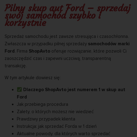
Pilny skup aut Ford – sprzedaj
swój samochód szybko i
korzystnie
Sprzedaż samochodu jest zawsze stresująca i czasochłonna.
Zwłaszcza w przypadku pilnej sprzedaży
samochodów marki
Ford
. Firma
ShopAvto
oferuje rozwiązanie, które pozwoli Ci
zaoszczędzić czas i zapewni uczciwą, transparentną
transakcję.
W tym artykule dowiesz się:
Dlaczego ShopAvto jest numerem 1 w skup aut
Ford
Jak przebiega procedura
Zalety, o których możesz nie wiedzieć
Prawdziwy przypadek klienta
Instrukcja: jak sprzedać Forda w 1 dzień
Aktualne powody, dla których warto sprzedać