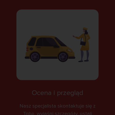
Ocena i przegląd
Nasz specjalista skontaktuje się z
Tobą, wyjaśni szczegóły, ustali