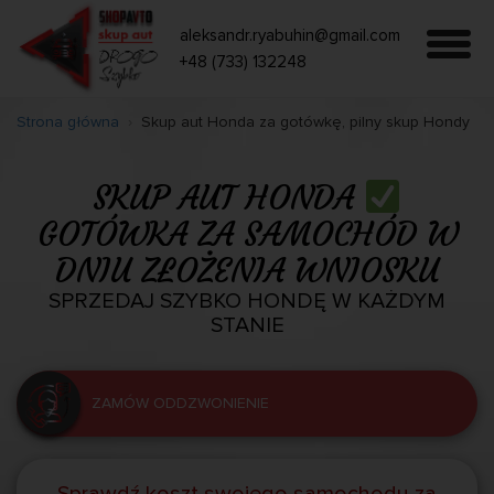
aleksandr.ryabuhin@gmail.com
+48 (733) 132248
Strona główna
Skup aut Honda za gotówkę, pilny skup Hondy
SKUP AUT HONDA
GOTÓWKA ZA SAMOCHÓD W
DNIU ZŁOŻENIA WNIOSKU
SPRZEDAJ SZYBKO HONDĘ W KAŻDYM
STANIE
ZAMÓW ODDZWONIENIE
Sprawdź koszt swojego samochodu za