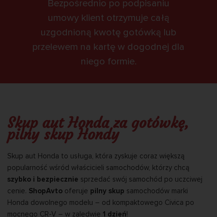
Bezpośrednio po podpisaniu
umowy klient otrzymuje całą
uzgodnioną kwotę gotówką lub
przelewem na kartę w dogodnej dla
niego formie.
Skup aut Honda za gotówkę,
pilny skup Hondy
Skup aut Honda to usługa, która zyskuje coraz większą
popularność wśród właścicieli samochodów, którzy chcą
szybko i bezpiecznie
sprzedać swój samochód po uczciwej
cenie.
ShopAvto
oferuje
pilny skup
samochodów marki
Honda dowolnego modelu – od kompaktowego Civica po
mocnego CR-V – w zaledwie
1 dzień
!