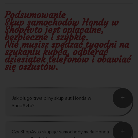
Podsumowanie
Skup samochodów Hondy w
ShopAvto jest
opłacalne,
bezpieczne i szybkie
.
Nie musisz spędzać tygodni na
szukaniu kupca, odbierać
dziesiątek telefonów i obawiać
się oszustów.
+
Jak długo trwa pilny skup aut Honda w
ShopAvto?
+
Czy ShopAvto skupuje samochody marki Honda