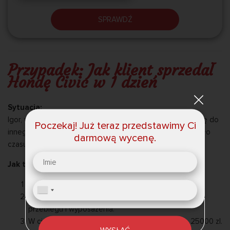
SPRAWDŹ
Przypadek: Jak klient sprzedał
Hondę Civic w 1 dzień
Sytuacja:
Igor, właściciel Civica z 2013 roku, pilnie przeprowadzał się do
Poczekaj! Już teraz przedstawimy Ci
innego miasta. Samochód był w dobrym stanie, ale nie było
darmową wycenę.
czasu, aby sprzedać go za pośrednictwem ogłoszeń.
Jak to zrobiłem:
Znalazłem stronę
ShopAvto
w internecie.
Wysłałem zdjęcie samochodu oraz dane dotyczące
przebiegu i wyposażenia.
W ciągu 15 minut otrzymałem ofertę cenową – 25000 zl.