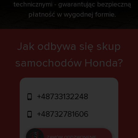
technicznymi - gwarantując bezpieczną
płatność w wygodnej formie.
Jak odbywa się skup
samochodów Honda?
+48733132248
+48732781606
ZAMÓW ODDZWONIENIE