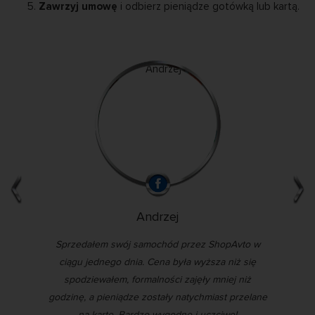
Zawrzyj umowę
i odbierz pieniądze gotówką lub kartą.
Andrzej
rwy.
Sprzedałem swój samochód przez ShopAvto w
N
mi,
ciągu jednego dnia. Cena była wyższa niż się
pr
ałam
spodziewałem, formalności zajęły mniej niż
godzinę, a pieniądze zostały natychmiast przelane
na kartę. Bardzo wygodne i uczciwe!