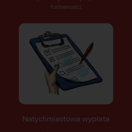
formalności.
Natychmiastowa wypłata