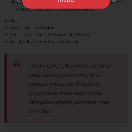
WYSŁAĆ
Tego samego dnia przyszedłem do biura, podpisałem
umowę i otrzymałem pieniądze na kartę.
Efekt:
✔ Transakcja – w
1 dzień
✔ Cena – wyższa niż oferowali sprzedawcy
✔ Bez zbędnych podróży i negocjacji
Opinia Igora:
„Myślałem, że pilny
skup samochodów Hondy to
zawsze minus, ale ShopAvto
pozytywnie mnie zaskoczyło.
Wszystko szybko, uczciwie i bez
nerwów.»