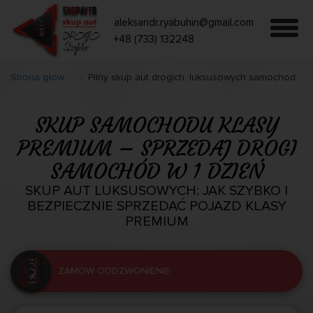
aleksandr.ryabuhin@gmail.com
+48 (733) 132248
Strona główna
Pilny skup aut drogich, luksusowych samochodów
SKUP SAMOCHODU KLASY
PREMIUM – SPRZEDAJ DROGI
SAMOCHÓD W 1 DZIEŃ
SKUP AUT LUKSUSOWYCH: JAK SZYBKO I
BEZPIECZNIE SPRZEDAĆ POJAZD KLASY
PREMIUM
ZAMÓW ODDZWONIENIE