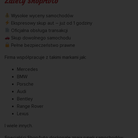
Zalety ShopAvto
Wysokie wyceny samochodów
Ekspresowy skup aut – już od 1 godziny
Oficjalna obsługa transakcji
Skup dowolnego samochodu
Pełne bezpieczeństwo prawne
Firma współpracuje z takimi markami jak:
Mercedes
BMW
Porsche
Audi
Bentley
Range Rover
Lexus
I wiele innych.
Specjaliści ShopAvto doskonale znają rynek samochodów