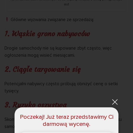
aut
Główne wyzwania związane ze sprzedażą:
1. Wąskie grono nabywców
Drogie samochody nie są kupowane zbyt często, więc
ogłoszenia mogą wisieć miesiącami.
2. Ciągłe targowanie się
Potencjalni nabywcy często próbują obniżyć cenę o setki
tysięcy.
3. Ryzyko oszustwa
Poczekaj! Już teraz przedstawimy Ci
Skomplikowane systemy płatności są powszechne na rynku
darmową wycenę.
samochodów luksusowych.