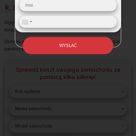
4. Strata czasu
Oględziny, rozmowy telefoniczne, jazdy próbne i inspekcje
mogą trwać tygodniami.
Dlatego
skup samochodów luksusowych
staje się coraz
WYSŁAĆ
bardziej popularną usługą.
Sprawdź koszt swojego samochodu za
pomocą kilku kliknięć
Rok wydania
Marka samochodu
Model samochodu