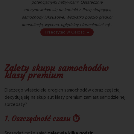
ało
potencjalnymi nabywcami. Ostatecznie
sp
iści
zdecydowałam się na kontakt z firmą skupującą
tr
na.
samochody luksusowe. Wszystko poszło gładko:
tel
konsultacja, wycena, oględziny i formalności zaj...
Przeczytać W Całości →
Zalety skupu samochodów
klasy premium
Dlaczego właściciele drogich samochodów coraz częściej
decydują się na skup aut klasy premium zamiast samodzielnej
sprzedaży?
1. Oszczędność czasu ⏱
Sprzedaż może zająć
zaledwie kilka godzin
.