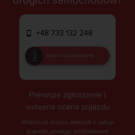
drogich samochodów?
+48 733 132 248
ZAMÓW ODDZWONIENIE
Pierwsze zgłoszenie i
wstępna ocena pojazdu
Właściciel składa wniosek o zakup
pojazdu, podając podstawowe