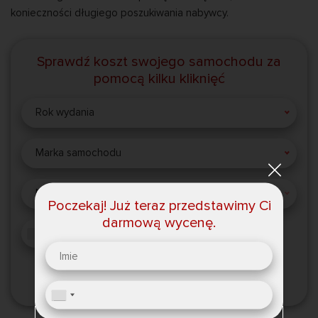
konieczności długiego poszukiwania nabywcy.
Sprawdź koszt swojego samochodu za
pomocą kilku kliknięć
Rok wydania
Marka samochodu
Model samochodu
Poczekaj! Już teraz przedstawimy Ci
darmową wycenę.
SPRAWDŹ