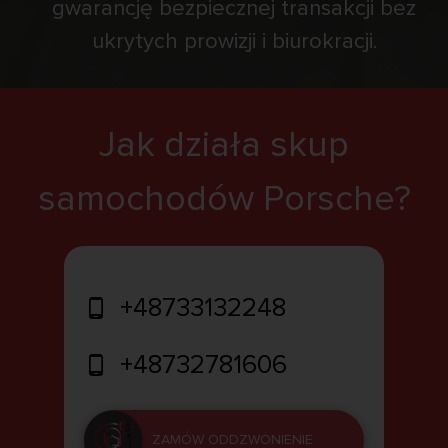
gwarancję bezpiecznej transakcji bez
ukrytych prowizji i biurokracji.
Jak działa skup
samochodów Porsche?
+48733132248
+48732781606
ZAMÓW ODDZWONIENIE