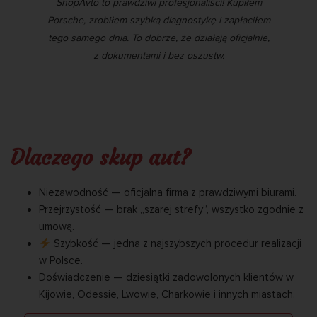
a
ShopAvto to prawdziwi profesjonaliści! Kupiłem
Moj
li
Porsche, zrobiłem szybką diagnostykę i zapłaciłem
ze 
niu
tego samego dnia. To dobrze, że działają oficjalnie,
chc
sowo
z dokumentami i bez oszustw.
Dlaczego skup aut?
Niezawodność — oficjalna firma z prawdziwymi biurami.
Przejrzystość — brak „szarej strefy”, wszystko zgodnie z
umową.
Szybkość — jedna z najszybszych procedur realizacji
w Polsce.
Doświadczenie — dziesiątki zadowolonych klientów w
Kijowie, Odessie, Lwowie, Charkowie i innych miastach.