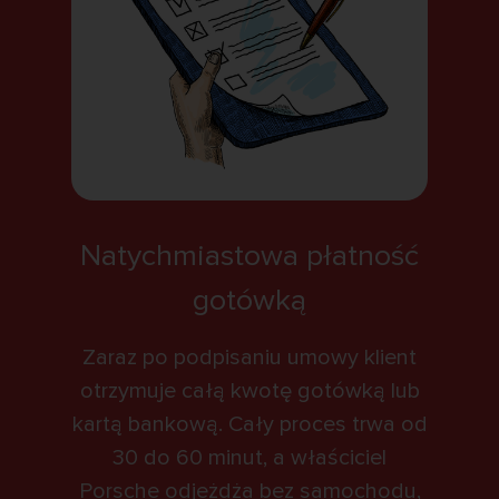
Natychmiastowa płatność
gotówką
Zaraz po podpisaniu umowy klient
otrzymuje całą kwotę gotówką lub
kartą bankową. Cały proces trwa od
30 do 60 minut, a właściciel
Porsche odjeżdża bez samochodu,