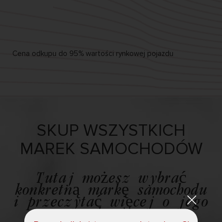
Cena odkupu
do 95%
wartości rynkowej pojazdu
SKUP WSZYSTKICH
MAREK SAMOCHODÓW
Tutaj możesz wybrać
konkretną markę samochodu
i przeczytać więcej o jego
skupie