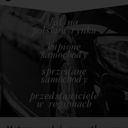
lat na
polskim rynku
kupione
samochody
sprzedane
samochody
przedstawiciele
w regionach