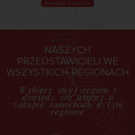
Przeczytać W Całości →
NASZYCH
PRZEDSTAWICIELI WE
WSZYSTKICH REGIONACH
Wybierz swój region i
dowiedz się więcej o
zakupie samochodu w tym
regionie