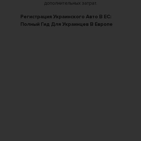
ких
Регистрация Украинского Авто В ЕС:
Ка
Полный Гид Для Украинцев В Европе
По