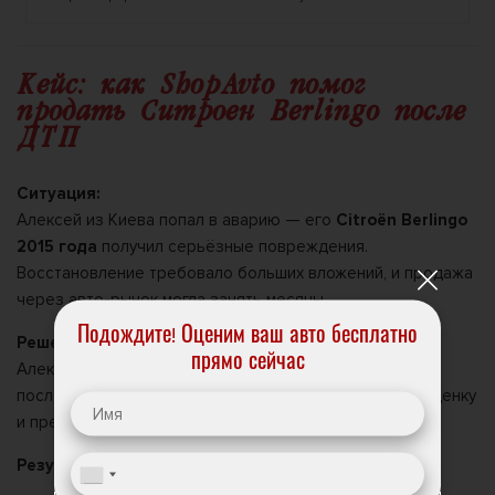
Кейc: как ShopAvto помог
продать Ситроен Berlingo после
ДТП
Ситуация:
Алексей из Киева попал в аварию — его
Citroën Berlingo
2015 года
получил серьёзные повреждения.
Восстановление требовало больших вложений, и продажа
через авто-рынок могла занять месяцы.
Подождите! Оценим ваш авто бесплатно
Решение:
прямо сейчас
Алексей обратился в ShopAvto. Уже через
30 минут
после заявки специалист компании приехал, сделал оценку
и предложил
реальную рыночную цену
.
Результат: