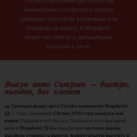
После подписания договора вы
моментально получаете оплату
удобным способом (наличные или
перевод на карту), а ShopAvto
берёт на себя все дальнейшие
хлопоты с авто.
Выкуп авто Ситроен — быстро,
выгодно, без хлопот
Срочный выкуп авто Citroën компанией ShopAvto!
У вас ухоженный
Citroën 2010 года выпуска или
новее
? Продайте его быстро, безопасно и по выгодной
цене в
ShopAvto
!
Мы предлагаем
честную оценку,
высокую стоимость выкупа, моментальную выплату и