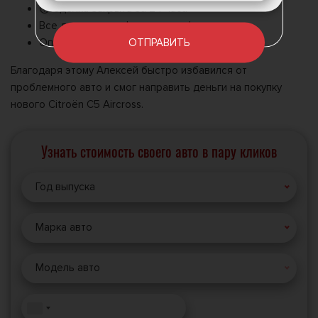
⏱ Сделка закрыта за 24 часа
Все документы оформлены официально
ОТПРАВИТЬ
Оплата переведена сразу на карту
Благодаря этому Алексей быстро избавился от
проблемного авто и смог направить деньги на покупку
нового Citroën C5 Aircross.
Узнать стоимость своего авто в пару кликов
Год выпуска
Марка авто
Модель авто