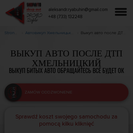
aleksandr.ryabuhin@gmail.com
+48 (733) 132248
Strona główna
Автовикуп Хмельницький: терміновий викуп авто
Выкуп авто после ДТП Хмельницкий и область
ВЫКУП АВТО ПОСЛЕ ДТП
ХМЕЛЬНИЦКИЙ
ВЫКУП БИТЫХ АВТО ОБРАЩАЙТЕСЬ ВСЁ БУДЕТ ОК
ZAMÓW ODDZWONIENIE
Sprawdź koszt swojego samochodu za
pomocą kilku kliknięć