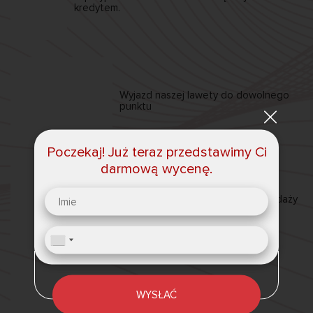
kredytem.
Wyjazd naszej
lawety
do dowolnego
punktu
Poczekaj! Już teraz przedstawimy Ci
darmową wycenę.
Możliwość umieszczania
ogłoszeń sprzedaży
samochodów w naszej bazie
WYSŁAĆ
Możliwość wykupu
dowolnego