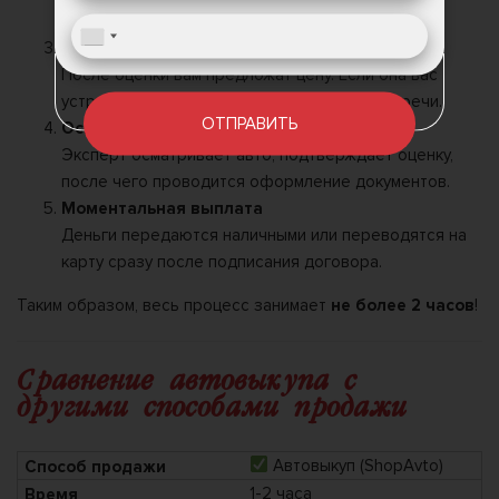
автомобиля.
Согласование цены
После оценки вам предложат цену. Если она вас
устраивает, назначается место и время встречи.
ОТПРАВИТЬ
Осмотр и оформление
Эксперт осматривает авто, подтверждает оценку,
после чего проводится оформление документов.
Моментальная выплата
Деньги передаются наличными или переводятся на
карту сразу после подписания договора.
Таким образом, весь процесс занимает
не более 2 часов
!
Сравнение автовыкупа с
другими способами продажи
Автовыкуп (ShopAvto)
1-2 часа