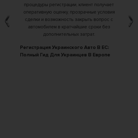
ких
Регистрация Украинского Авто В ЕС:
Ка
Полный Гид Для Украинцев В Европе
По