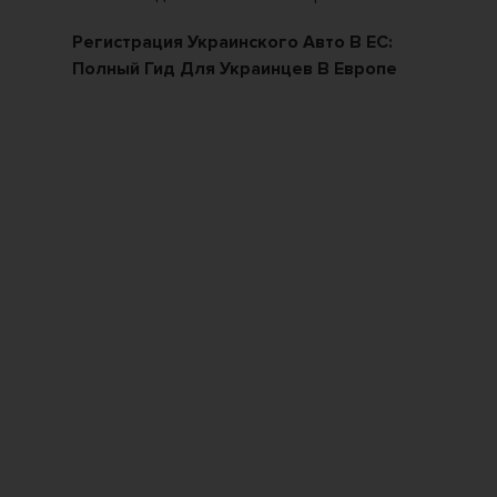
ких
Регистрация Украинского Авто В ЕС:
Ка
Полный Гид Для Украинцев В Европе
По