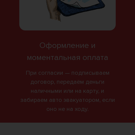
Оформление и
моментальная оплата
При согласии — подписываем
договор, передаём деньги
наличными или на карту, и
забираем авто эвакуатором, если
оно не на ходу.