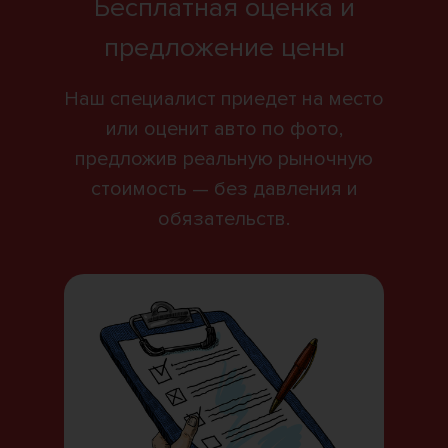
Бесплатная оценка и
предложение цены
Наш специалист приедет на место
или оценит авто по фото,
предложив реальную рыночную
стоимость — без давления и
обязательств.