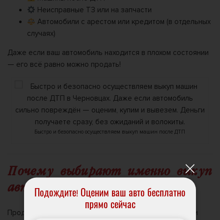
Неисправные ТЗ или на запчасти
Автомобили с арестом или кредитом (в отдельных
случаях)
Даже если ваш автомобиль находится в плохом состоянии
— его всё равно можно продать!
Быстро и безопасно осуществляем выкуп машин после ДТП
Почему выбирают именно выкуп
авто?
Подождите! Оценим ваш авто бесплатно
прямо сейчас
Продажа авто через объявления занимает недели или