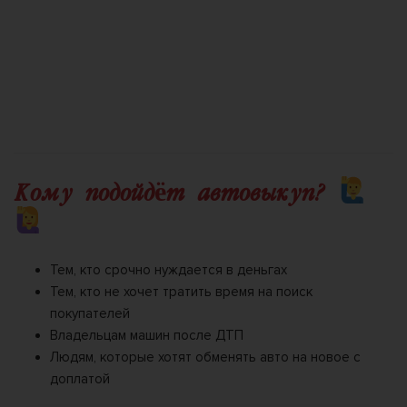
али
за
мили
д
й
од
Кому подойдёт автовыкуп?
Тем, кто срочно нуждается в деньгах
Тем, кто не хочет тратить время на поиск
покупателей
Владельцам машин после ДТП
Людям, которые хотят обменять авто на новое с
доплатой