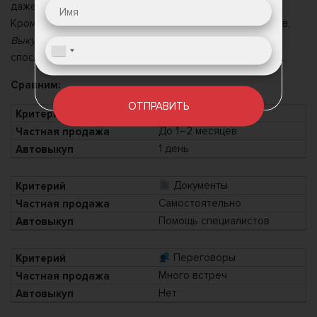
даже месяцы.
Кроме того, всегда есть риск нарваться на мошенников.
Выкуп автомобилей
— это проверенный и безопасный
способ получить деньги без риска и потери времени.
Сравним:
ОТПРАВИТЬ
Сроки
До 1–2 месяцев
1 день
Документы
Самостоятельно
Помощь специалистов
Переговоры
Много встреч
Нет