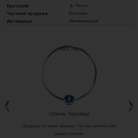
Риски
Высокие
Минимальные
Олена, Чернівці
Продала тут свою машину і тут же купила нову
одним словом.
те