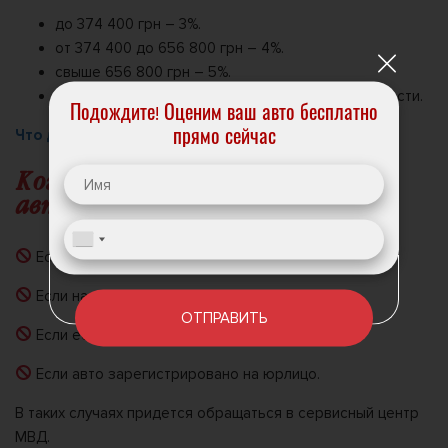
до 374 400 грн – 3%.
от 374 400 до 656 800 грн – 4%.
свыше 656 800 грн – 5%.
Военный сбор (если требуется) – 1,5% от стоимости.
Подождите! Оценим ваш авто бесплатно
прямо сейчас
Что делать с украинскими машинами в Германии?
Когда нельзя переоформить
авто через «Дію»?
Если авто в кредите или в залоге.
Если на машину наложен арест.
ОТПРАВИТЬ
Если есть неоплаченные штрафы у владельца.
Если авто зарегистрировано на юрлицо.
В таких случаях придется обращаться в сервисный центр
МВД.