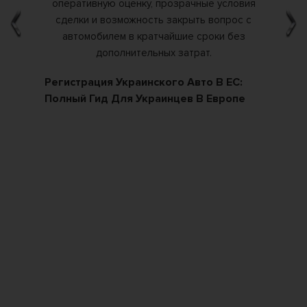
ких
Регистрация Украинского Авто В ЕС:
Ка
Полный Гид Для Украинцев В Европе
По